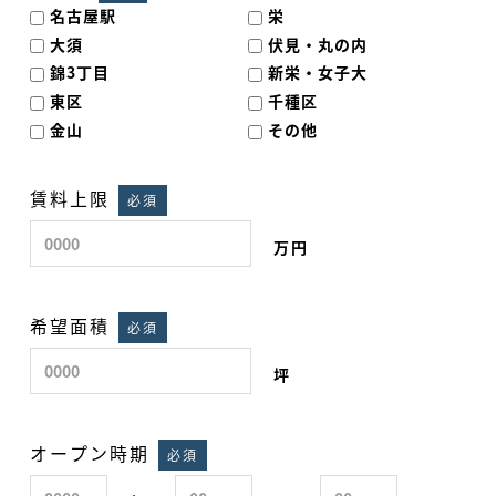
名古屋駅
栄
大須
伏見・丸の内
錦3丁目
新栄・女子大
東区
千種区
金山
その他
賃料上限
必須
万円
希望面積
必須
坪
オープン時期
必須