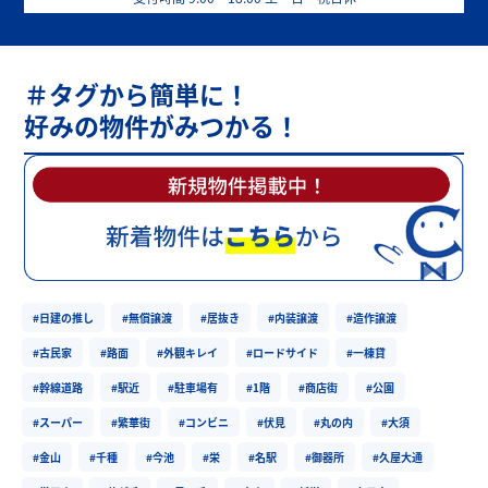
＃タグから簡単に！
好みの物件がみつかる！
#日建の推し
#無償譲渡
#居抜き
#内装譲渡
#造作譲渡
#古民家
#路面
#外観キレイ
#ロードサイド
#一棟貸
#幹線道路
#駅近
#駐車場有
#1階
#商店街
#公園
#スーパー
#繁華街
#コンビニ
#伏見
#丸の内
#大須
#金山
#千種
#今池
#栄
#名駅
#御器所
#久屋大通