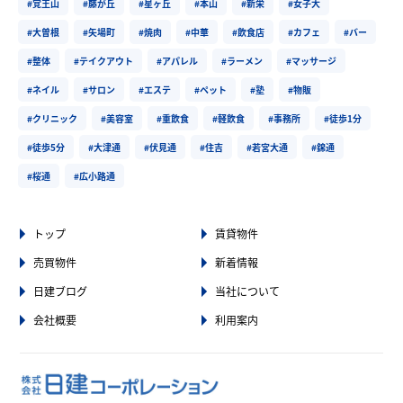
#覚王山
#藤が丘
#星ヶ丘
#本山
#新栄
#女子大
#大曽根
#矢場町
#焼肉
#中華
#飲食店
#カフェ
#バー
#整体
#テイクアウト
#アパレル
#ラーメン
#マッサージ
#ネイル
#サロン
#エステ
#ペット
#塾
#物販
#クリニック
#美容室
#重飲食
#軽飲食
#事務所
#徒歩1分
#徒歩5分
#大津通
#伏見通
#住吉
#若宮大通
#錦通
#桜通
#広小路通
トップ
賃貸物件
売買物件
新着情報
日建ブログ
当社について
会社概要
利用案内