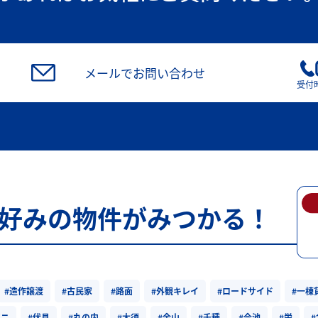
メールでお問い合わせ
受付時
好みの物件がみつかる！
#造作譲渡
#古民家
#路面
#外観キレイ
#ロードサイド
#一棟
ビニ
#伏見
#丸の内
#大須
#金山
#千種
#今池
#栄