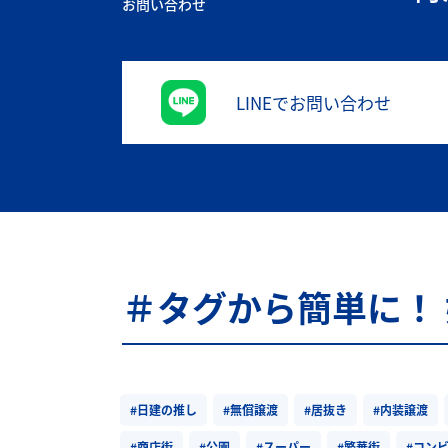
お問い合わせ
LINEでお問い合わせ
＃タグから簡単に！
#日建の推し
#無償譲渡
#居抜き
#内装譲渡
#商店街
#公園
#スーパー
#繁華街
#コン