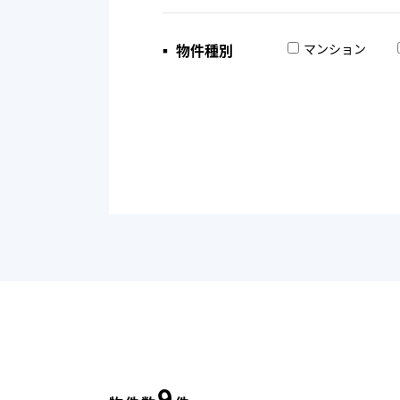
▪︎ 物件種別
マンション
9