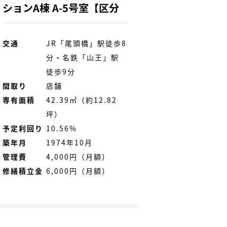
ションA棟 A-5号室【区分
店舗】
交通
JR「尾頭橋」駅徒歩8
分・名鉄「山王」駅
徒歩9分
間取り
店舗
専有面積
42.39㎡（約12.82
坪）
予定利回り
10.56%
築年月
1974年10月
管理費
4,000円（月額）
修繕積立金
6,000円（月額）
現況
空き