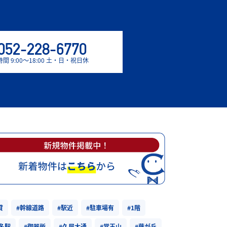
052-228-6770
間 9:00〜18:00 土・日・祝日休
貸
#幹線道路
#駅近
#駐車場有
#1階
#名駅
#御器所
#久屋大通
#覚王山
#藤が丘