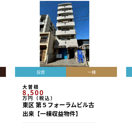
投資
一棟
大曽根
8,500
万円（税込）
東区 第５フォーラムビル古
出来【一棟収益物件】