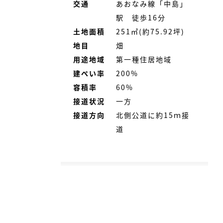
交通
あおなみ線「中島」
駅 徒歩16分
土地面積
251㎡(約75.92坪)
地目
畑
用途地域
第一種住居地域
建ぺい率
200%
容積率
60%
接道状況
一方
接道方向
北側公道に約15ｍ接
道