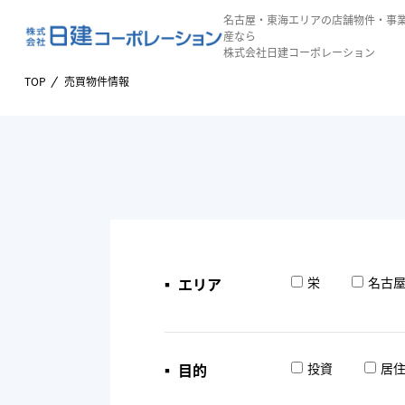
名古屋・東海エリアの店舗物件・事
産なら
株式会社日建コーポレーション
TOP
売買物件情報
▪︎ エリア
栄
名古
▪︎ 目的
投資
居