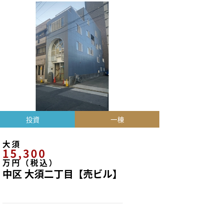
投資
一棟
大須
15,300
万円（税込）
中区 大須二丁目【売ビル】