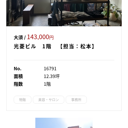
143,000
大須 /
円
光菱ビル 1階 【担当：松本】
No.
16791
面積
12.39坪
階数
1階
物販
美容・サロン
事務所