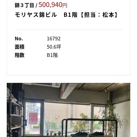
500,940
錦３丁目 /
円
モリヤス錦ビル B1階【担当：松本】
No.
16792
面積
50.6坪
階数
B1階