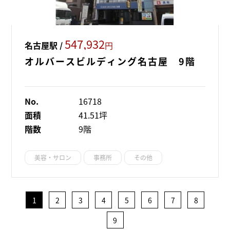
547,932
名古屋駅 /
円
オルバースビルディング名古屋 9階
No.
16718
面積
41.51坪
階数
9階
美容・サロン
事務所
その他
1
2
3
4
5
6
7
8
9