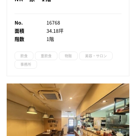
No.
16768
面積
34.18坪
階数
1階
飲食
重飲食
物販
美容・サロン
事務所