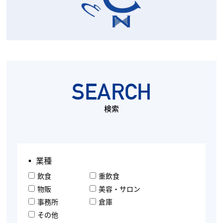
SEARCH
検索
▪︎ 業種
飲食
重飲食
物販
美容・サロン
事務所
倉庫
その他