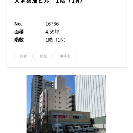
大池薬局ビル 1階（1N）
No.
16736
面積
4.59坪
階数
1階（1N）
飲食
物販
事務所