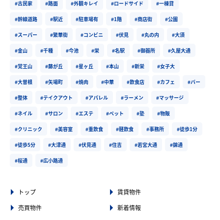
#古民家
#路面
#外観キレイ
#ロードサイド
#一棟貸
#幹線道路
#駅近
#駐車場有
#1階
#商店街
#公園
#スーパー
#繁華街
#コンビニ
#伏見
#丸の内
#大須
#金山
#千種
#今池
#栄
#名駅
#御器所
#久屋大通
#覚王山
#藤が丘
#星ヶ丘
#本山
#新栄
#女子大
#大曽根
#矢場町
#焼肉
#中華
#飲食店
#カフェ
#バー
#整体
#テイクアウト
#アパレル
#ラーメン
#マッサージ
#ネイル
#サロン
#エステ
#ペット
#塾
#物販
#クリニック
#美容室
#重飲食
#軽飲食
#事務所
#徒歩1分
#徒歩5分
#大津通
#伏見通
#住吉
#若宮大通
#錦通
#桜通
#広小路通
トップ
賃貸物件
売買物件
新着情報