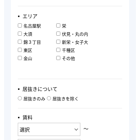
▪︎ エリア
名古屋駅
栄
大須
伏見・丸の内
錦３丁目
新栄・女子大
東区
千種区
金山
その他
▪︎ 居抜きについて
居抜きのみ
居抜きを除く
▪︎ 賃料
〜