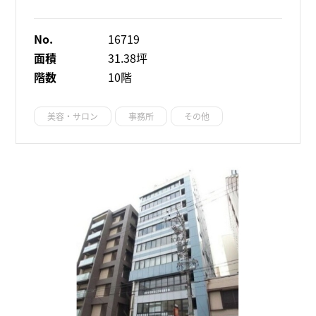
No.
16719
面積
31.38坪
階数
10階
美容・サロン
事務所
その他