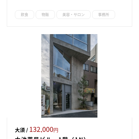
飲食
物販
美容・サロン
事務所
132,000
大須 /
円