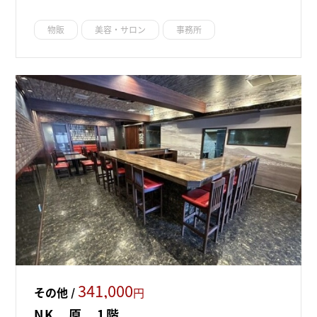
物販
美容・サロン
事務所
341,000
その他 /
円
NK 原 1階