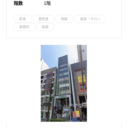
階数
1階
飲食
重飲食
物販
美容・サロン
事務所
倉庫