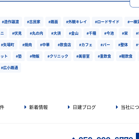
#造作譲渡
#古民家
#路面
#外観キレイ
#ロードサイド
#一棟
ビニ
#伏見
#丸の内
#大須
#金山
#千種
#今池
#栄
#矢場町
#焼肉
#中華
#飲食店
#カフェ
#バー
#整体
ペット
#塾
#物販
#クリニック
#美容室
#重飲食
#軽飲食
#広小路通
件
新着情報
日建ブログ
当社に