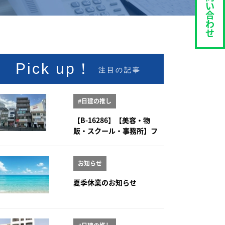
い
合
わ
せ
Pick up！
注目の記事
#日建の推し
【B-16286】【美容・物
販・スクール・事務所】フ
ィオーレ八事 2階
お知らせ
夏季休業のお知らせ