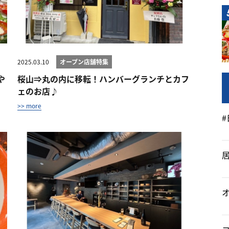
2025.03.10
オープン店舗特集
や
桜山⇒丸の内に移転！ハンバーグランチとカフ
ェのお店♪
>> more