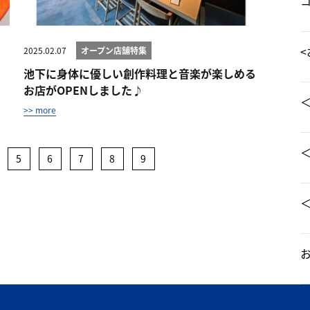
<
2025.02.07
オープン店舗特集
池下に身体に優しい創作料理と音楽が楽しめる
お店がOPENしました♪
>> more
＜
5
6
7
8
9