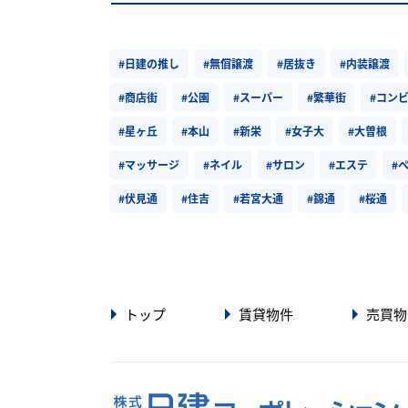
#日建の推し
#無償譲渡
#居抜き
#内装譲渡
#商店街
#公園
#スーパー
#繁華街
#コン
#星ヶ丘
#本山
#新栄
#女子大
#大曽根
#マッサージ
#ネイル
#サロン
#エステ
#
#伏見通
#住吉
#若宮大通
#錦通
#桜通
トップ
賃貸物件
売買物