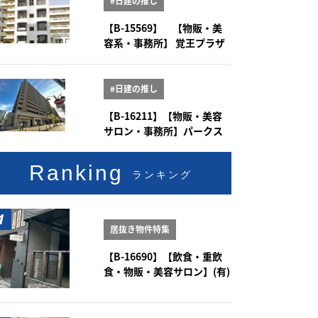
#日建の推し
【B-15569】 【物販・美
容系・事務所】 覚王プラザ
5-6階
#日建の推し
【B-16211】【物販・美容
サロン・事務所】パークス
クエア大曽根 1階101号室
Ranking
ランキング
居抜き物件特集
【B-16690】【飲食・重飲
食・物販・美容サロン】(有)
新豊土地ビル 1-2階