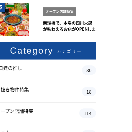
オープン店舗特集
新瑞橋で、本場の四川火鍋
が味わえるお店がOPENしま
した♪
Category
カテゴリー
#日建の推し
80
居抜き物件特集
18
オープン店舗特集
114