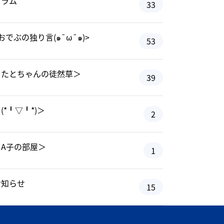
コラム
33
おでぶの独り言(๑¯ω¯๑)>
53
＜たとちゃんの徒然草＞
39
(*╹▽╹*)＞
2
＜A子の部屋＞
1
お知らせ
15