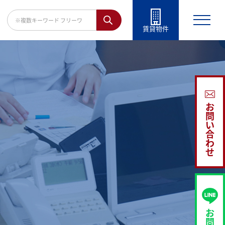
賃貸物件
お
問
い
合
わ
せ
お
問