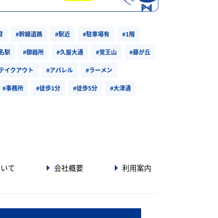
貸
#幹線道路
#駅近
#駐車場有
#1階
#名駅
#御器所
#久屋大通
#覚王山
#藤が丘
#テイクアウト
#アパレル
#ラーメン
#事務所
#徒歩1分
#徒歩5分
#大津通
ついて
会社概要
利用案内