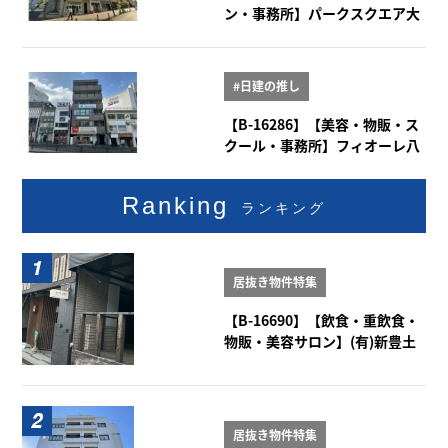
ン・事務所】パークスクエア大
曽根 1階101号室
#日建の推し
【B-16286】【美容・物販・ス
クール・事務所】フィオーレ八
事 2階
Ranking
ランキング
居抜き物件特集
【B-16690】【飲食・重飲食・
物販・美容サロン】(有)新豊土
地ビル 1-2階
居抜き物件特集