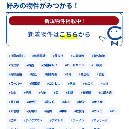
好みの物件がみつかる！
#日建の推し
#無償譲渡
#居抜き
#内装譲渡
#造作譲渡
#古民家
#路面
#外観キレイ
#ロードサイド
#一棟貸
#幹線道路
#駅近
#駐車場有
#1階
#商店街
#公園
#スーパー
#繁華街
#コンビニ
#伏見
#丸の内
#大須
#金山
#千種
#今池
#栄
#名駅
#御器所
#久屋大通
#覚王山
#藤が丘
#星ヶ丘
#本山
#新栄
#女子大
#大曽根
#矢場町
#焼肉
#中華
#飲食店
#カフェ
#バー
#整体
#テイクアウト
#アパレル
#ラーメン
#マッサージ