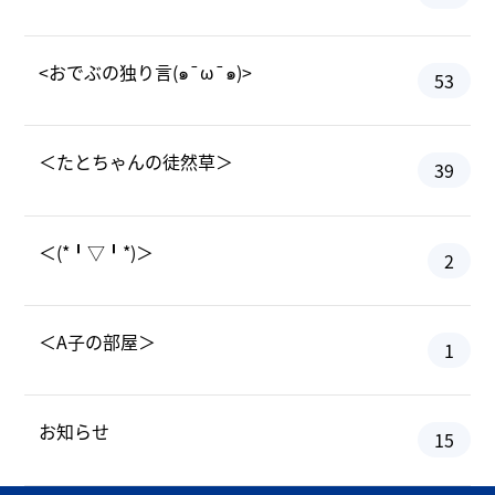
<おでぶの独り言(๑¯ω¯๑)>
53
＜たとちゃんの徒然草＞
39
＜(*╹▽╹*)＞
2
＜A子の部屋＞
1
お知らせ
15