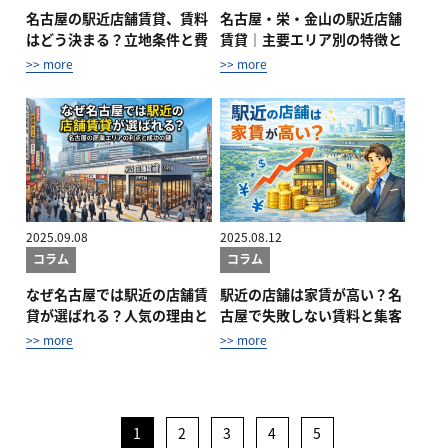
名古屋の駅近店舗賃貸、賃料
名古屋・栄・金山の駅近店舗
はどう決まる？立地条件と費
賃貸｜主要エリア別の特徴と
用の見方...
出店ポイ...
>> more
>> more
2025.09.08
2025.08.12
コラム
コラム
なぜ名古屋では駅近の店舗賃
駅近の店舗は家賃が高い？名
貸が選ばれる？人気の理由と
古屋で失敗しない賃料と集客
実務から...
力の考え方
>> more
>> more
1
2
3
4
5