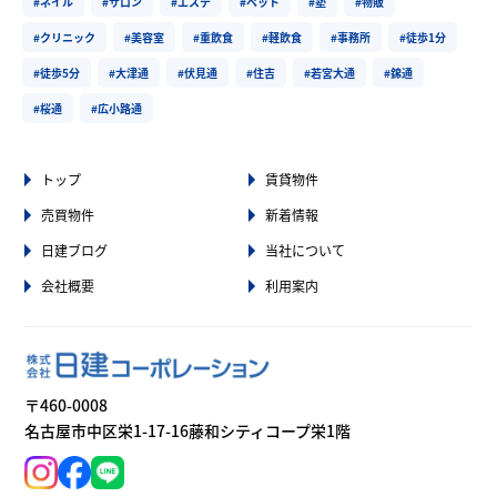
#ネイル
#サロン
#エステ
#ペット
#塾
#物販
#クリニック
#美容室
#重飲食
#軽飲食
#事務所
#徒歩1分
#徒歩5分
#大津通
#伏見通
#住吉
#若宮大通
#錦通
#桜通
#広小路通
トップ
賃貸物件
売買物件
新着情報
日建ブログ
当社について
会社概要
利用案内
〒460-0008
名古屋市中区栄1-17-16藤和シティコープ栄1階