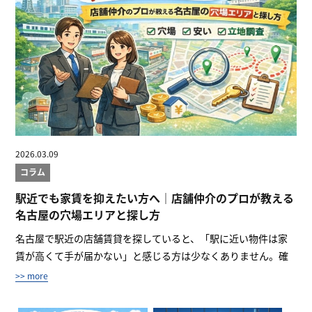
2026.03.09
コラム
駅近でも家賃を抑えたい方へ｜店舗仲介のプロが教える
名古屋の穴場エリアと探し方
名古屋で駅近の店舗賃貸を探していると、「駅に近い物件は家
賃が高くて手が届かない」と感じる方は少なくありません。確
かに、主...
>> more