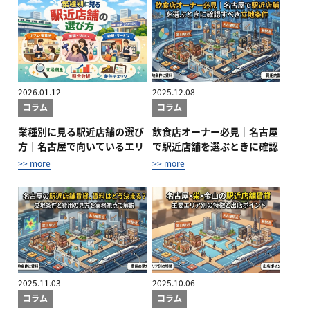
2026.01.12
2025.12.08
コラム
コラム
業種別に見る駅近店舗の選び
飲食店オーナー必見｜名古屋
方｜名古屋で向いているエリ
で駅近店舗を選ぶときに確認
ア・向か...
すべき立...
>> more
>> more
2025.11.03
2025.10.06
コラム
コラム