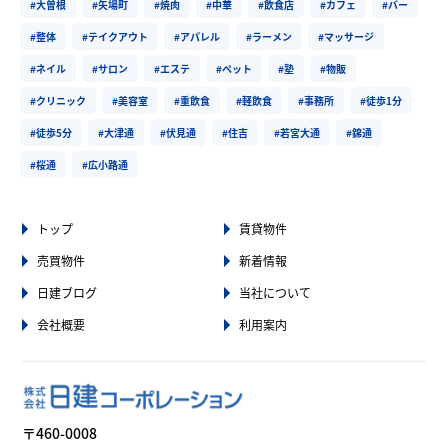
#大曽根
#矢場町
#焼肉
#中華
#飲食店
#カフェ
#バー
#整体
#テイクアウト
#アパレル
#ラーメン
#マッサージ
#ネイル
#サロン
#エステ
#ペット
#塾
#物販
#クリニック
#美容室
#重飲食
#軽飲食
#事務所
#徒歩1分
#徒歩5分
#大津通
#伏見通
#住吉
#若宮大通
#錦通
#桜通
#広小路通
トップ
賃貸物件
売買物件
新着情報
日建ブログ
当社について
会社概要
利用案内
〒460-0008