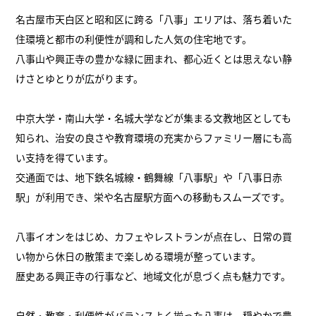
名古屋市天白区と昭和区に跨る「八事」エリアは、落ち着いた
住環境と都市の利便性が調和した人気の住宅地です。
八事山や興正寺の豊かな緑に囲まれ、都心近くとは思えない静
けさとゆとりが広がります。
中京大学・南山大学・名城大学などが集まる文教地区としても
知られ、治安の良さや教育環境の充実からファミリー層にも高
い支持を得ています。
交通面では、地下鉄名城線・鶴舞線「八事駅」や「八事日赤
駅」が利用でき、栄や名古屋駅方面への移動もスムーズです。
八事イオンをはじめ、カフェやレストランが点在し、日常の買
い物から休日の散策まで楽しめる環境が整っています。
歴史ある興正寺の行事など、地域文化が息づく点も魅力です。
自然・教育・利便性がバランスよく揃った八事は、穏やかで豊