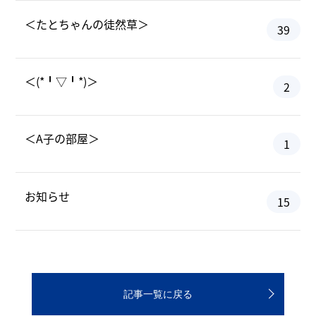
＜たとちゃんの徒然草＞
39
＜(*╹▽╹*)＞
2
＜A子の部屋＞
1
お知らせ
15
記事一覧に戻る