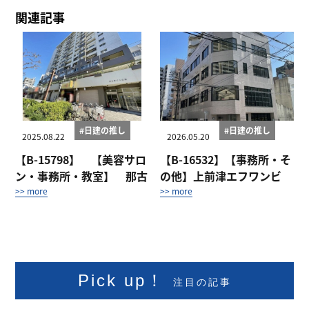
関連記事
#日建の推し
#日建の推し
2025.08.22
2026.05.20
【B-15798】 【美容サロ
【B-16532】【事務所・そ
ン・事務所・教室】 那古
の他】上前津エフワンビ
野ビル北館 4...
ル 1階
>> more
>> more
Pick up！
注目の記事