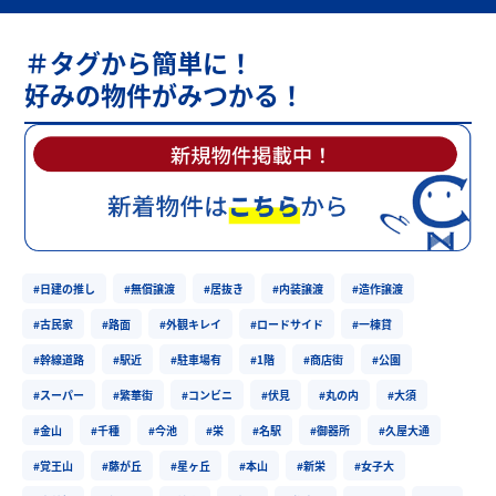
＃タグから簡単に！
好みの物件がみつかる！
#日建の推し
#無償譲渡
#居抜き
#内装譲渡
#造作譲渡
#古民家
#路面
#外観キレイ
#ロードサイド
#一棟貸
#幹線道路
#駅近
#駐車場有
#1階
#商店街
#公園
#スーパー
#繁華街
#コンビニ
#伏見
#丸の内
#大須
#金山
#千種
#今池
#栄
#名駅
#御器所
#久屋大通
#覚王山
#藤が丘
#星ヶ丘
#本山
#新栄
#女子大