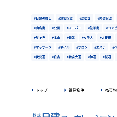
#日建の推し
#無償譲渡
#居抜き
#内装譲渡
#商店街
#公園
#スーパー
#繁華街
#コン
#星ヶ丘
#本山
#新栄
#女子大
#大曽根
#マッサージ
#ネイル
#サロン
#エステ
#
#伏見通
#住吉
#若宮大通
#錦通
#桜通
トップ
賃貸物件
売買物