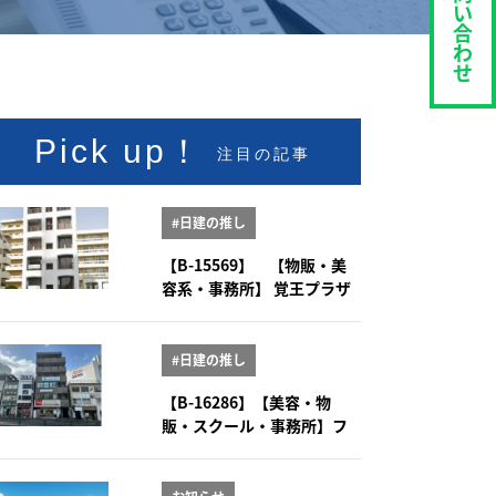
い
合
わ
せ
Pick up！
注目の記事
#日建の推し
【B-15569】 【物販・美
容系・事務所】 覚王プラザ
5-6階
#日建の推し
【B-16286】【美容・物
販・スクール・事務所】フ
ィオーレ八事 2階