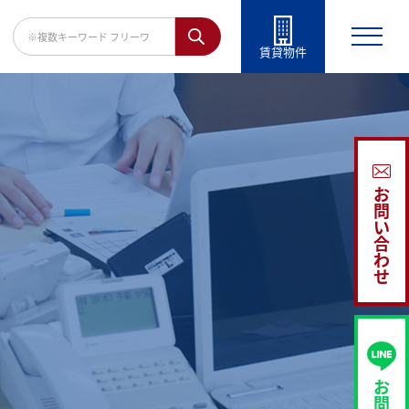
賃貸物件
お
問
い
合
わ
せ
お
問