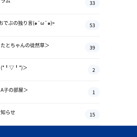
コラム
33
おでぶの独り言(๑¯ω¯๑)>
53
＜たとちゃんの徒然草＞
39
(*╹▽╹*)＞
2
＜A子の部屋＞
1
お知らせ
15