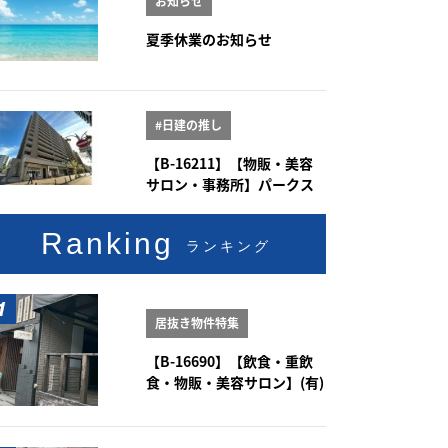
お知らせ
夏季休業のお知らせ
#日建の推し
【B-16211】【物販・美容
サロン・事務所】パークス
クエア大曽根 1階101号室
Ranking
ランキング
居抜き物件特集
【B-16690】【飲食・重飲
食・物販・美容サロン】(有)
新豊土地ビル 1-2階