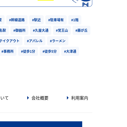
貸
#幹線道路
#駅近
#駐車場有
#1階
#名駅
#御器所
#久屋大通
#覚王山
#藤が丘
#テイクアウト
#アパレル
#ラーメン
#事務所
#徒歩1分
#徒歩5分
#大津通
ついて
会社概要
利用案内