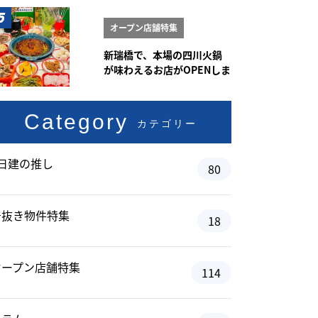
オープン店舗特集
新瑞橋で、本場の四川火鍋
が味わえるお店がOPENしま
した♪
Category
カテゴリー
#日建の推し
80
居抜き物件特集
18
オープン店舗特集
114