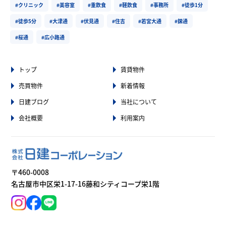
#クリニック
#美容室
#重飲食
#軽飲食
#事務所
#徒歩1分
#徒歩5分
#大津通
#伏見通
#住吉
#若宮大通
#錦通
#桜通
#広小路通
トップ
賃貸物件
売買物件
新着情報
日建ブログ
当社について
会社概要
利用案内
〒460-0008
名古屋市中区栄1-17-16藤和シティコープ栄1階