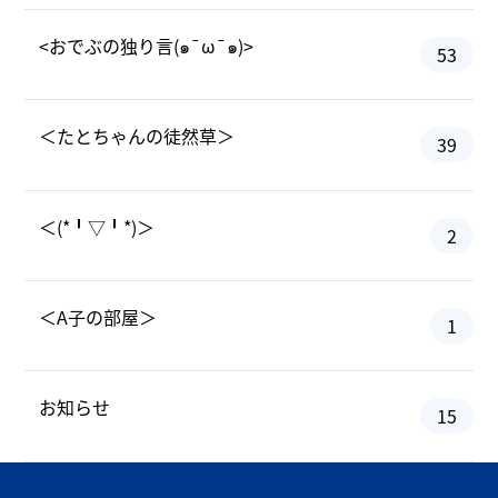
<おでぶの独り言(๑¯ω¯๑)>
53
＜たとちゃんの徒然草＞
39
＜(*╹▽╹*)＞
2
＜A子の部屋＞
1
お知らせ
15