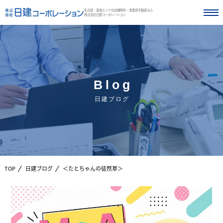
名古屋・東海エリアの店舗物件・事業用不動産なら
株式会社日建コーポレーション
Blog
日建ブログ
TOP
日建ブログ
＜たとちゃんの徒然草＞