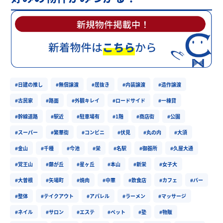
#日建の推し
#無償譲渡
#居抜き
#内装譲渡
#造作譲渡
#古民家
#路面
#外観キレイ
#ロードサイド
#一棟貸
#幹線道路
#駅近
#駐車場有
#1階
#商店街
#公園
#スーパー
#繁華街
#コンビニ
#伏見
#丸の内
#大須
#金山
#千種
#今池
#栄
#名駅
#御器所
#久屋大通
#覚王山
#藤が丘
#星ヶ丘
#本山
#新栄
#女子大
#大曽根
#矢場町
#焼肉
#中華
#飲食店
#カフェ
#バー
#整体
#テイクアウト
#アパレル
#ラーメン
#マッサージ
#ネイル
#サロン
#エステ
#ペット
#塾
#物販