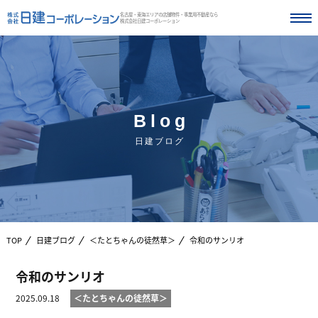
名古屋・東海エリアの店舗物件・事業用不動産なら
株式会社日建コーポレーション
Blog
日建ブログ
TOP
日建ブログ
＜たとちゃんの徒然草＞
令和のサンリオ
令和のサンリオ
2025.09.18
＜たとちゃんの徒然草＞