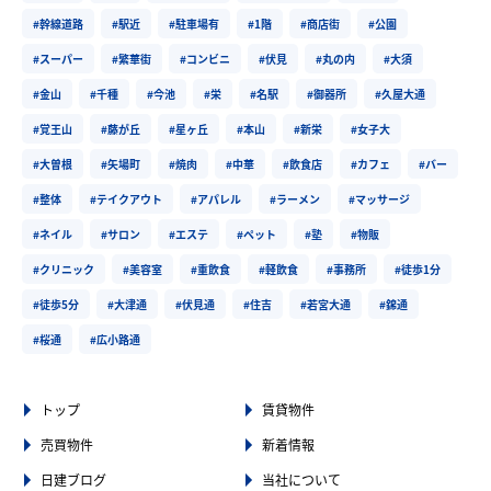
#幹線道路
#駅近
#駐車場有
#1階
#商店街
#公園
#スーパー
#繁華街
#コンビニ
#伏見
#丸の内
#大須
#金山
#千種
#今池
#栄
#名駅
#御器所
#久屋大通
#覚王山
#藤が丘
#星ヶ丘
#本山
#新栄
#女子大
#大曽根
#矢場町
#焼肉
#中華
#飲食店
#カフェ
#バー
#整体
#テイクアウト
#アパレル
#ラーメン
#マッサージ
#ネイル
#サロン
#エステ
#ペット
#塾
#物販
#クリニック
#美容室
#重飲食
#軽飲食
#事務所
#徒歩1分
#徒歩5分
#大津通
#伏見通
#住吉
#若宮大通
#錦通
#桜通
#広小路通
トップ
賃貸物件
売買物件
新着情報
日建ブログ
当社について