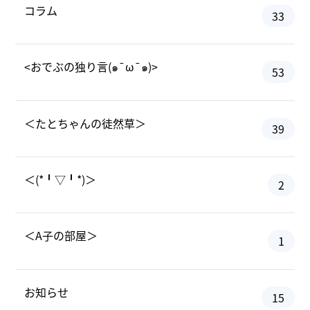
コラム
33
<おでぶの独り言(๑¯ω¯๑)>
53
＜たとちゃんの徒然草＞
39
＜(*╹▽╹*)＞
2
＜A子の部屋＞
1
お知らせ
15