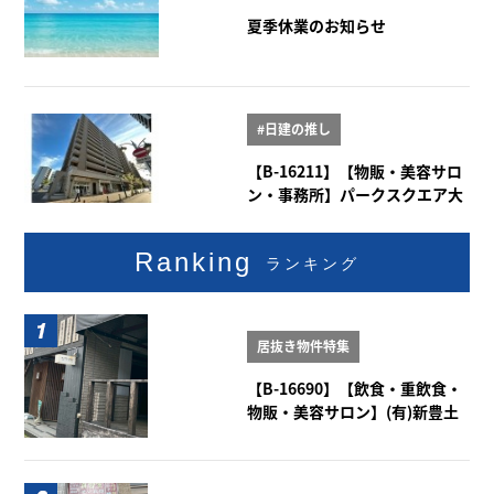
夏季休業のお知らせ
#日建の推し
【B-16211】【物販・美容サロ
ン・事務所】パークスクエア大
曽根 1階101号室
Ranking
ランキング
居抜き物件特集
【B-16690】【飲食・重飲食・
物販・美容サロン】(有)新豊土
地ビル 1-2階