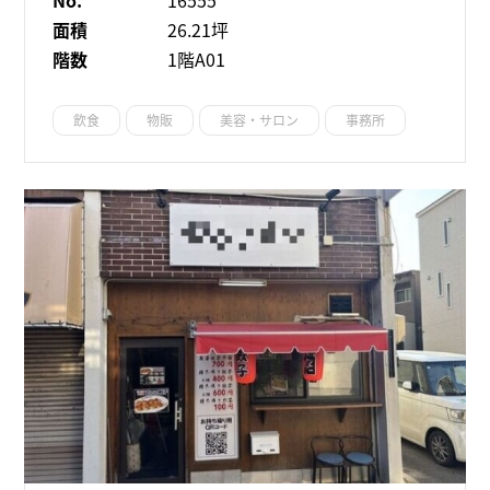
No.
16555
面積
26.21坪
階数
1階A01
飲食
物販
美容・サロン
事務所