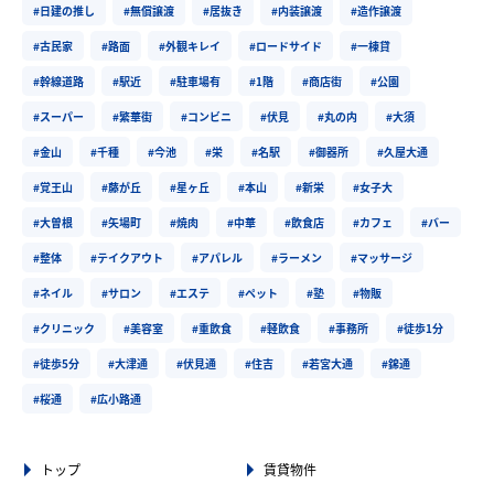
#日建の推し
#無償譲渡
#居抜き
#内装譲渡
#造作譲渡
#古民家
#路面
#外観キレイ
#ロードサイド
#一棟貸
#幹線道路
#駅近
#駐車場有
#1階
#商店街
#公園
#スーパー
#繁華街
#コンビニ
#伏見
#丸の内
#大須
#金山
#千種
#今池
#栄
#名駅
#御器所
#久屋大通
#覚王山
#藤が丘
#星ヶ丘
#本山
#新栄
#女子大
#大曽根
#矢場町
#焼肉
#中華
#飲食店
#カフェ
#バー
#整体
#テイクアウト
#アパレル
#ラーメン
#マッサージ
#ネイル
#サロン
#エステ
#ペット
#塾
#物販
#クリニック
#美容室
#重飲食
#軽飲食
#事務所
#徒歩1分
#徒歩5分
#大津通
#伏見通
#住吉
#若宮大通
#錦通
#桜通
#広小路通
トップ
賃貸物件