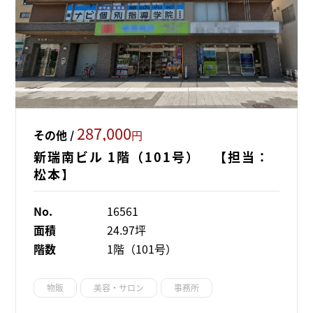
287,000
その他 /
円
新瑞南ビル 1階（101号） 【担当：
松本】
No.
16561
面積
24.97坪
階数
1階（101号）
物販
美容・サロン
事務所