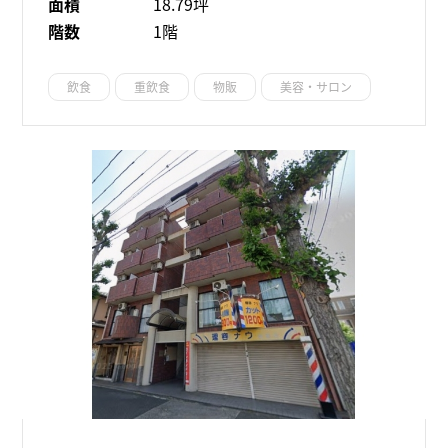
面積
18.79坪
階数
1階
飲食
重飲食
物販
美容・サロン