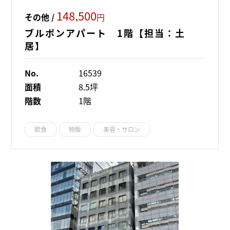
148,500
その他 /
円
ブルボンアパート 1階【担当：土
居】
No.
16539
面積
8.5坪
階数
1階
飲食
物販
美容・サロン