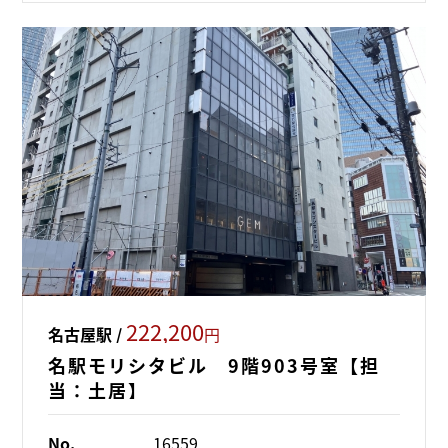
222,200
名古屋駅 /
円
名駅モリシタビル 9階903号室【担
当：土居】
No.
16559