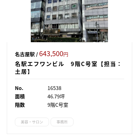
643,500
名古屋駅 /
円
名駅エフワンビル 9階C号室【担当：
土居】
No.
16538
面積
46.79坪
階数
9階C号室
美容・サロン
事務所