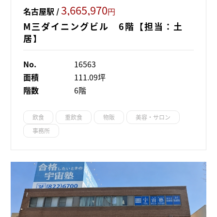
3,665,970
名古屋駅 /
円
M三ダイニングビル 6階【担当：土
居】
No.
16563
面積
111.09坪
階数
6階
飲食
重飲食
物販
美容・サロン
事務所