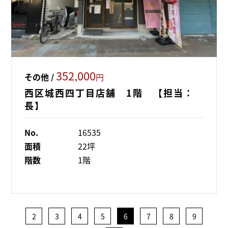
352,000
その他 /
円
西区城西四丁目店舗 1階 【担当：
長】
No.
16535
面積
22坪
階数
1階
2
3
4
5
6
7
8
9