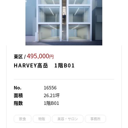
495,000
東区 /
円
HARVEY高岳 1階B01
No.
16556
面積
26.21坪
階数
1階B01
飲食
物販
美容・サロン
事務所