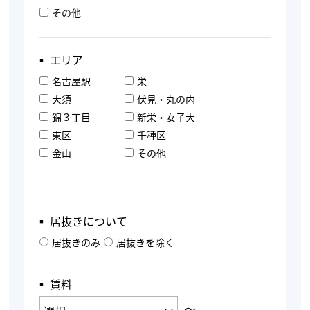
その他
▪︎ エリア
名古屋駅
栄
大須
伏見・丸の内
錦３丁目
新栄・女子大
東区
千種区
金山
その他
▪︎ 居抜きについて
居抜きのみ
居抜きを除く
▪︎ 賃料
〜