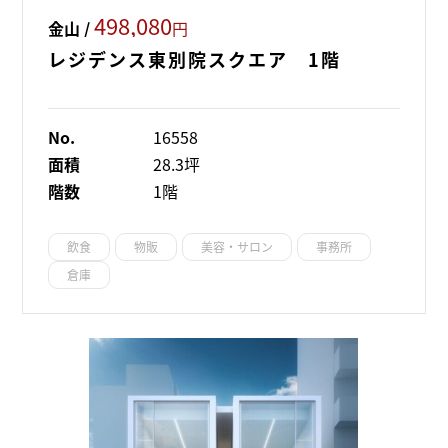
498,080
金山 /
円
レジデンス東別院スクエア 1階
No.
16558
面積
28.3坪
階数
1階
飲食
物販
美容・サロン
事務所
倉庫