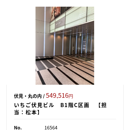
549,516
伏見・丸の内 /
円
いちご伏見ビル B1階C区画 【担
当：松本】
No.
16564