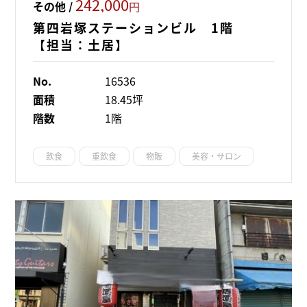
242,000
その他 /
円
第四岩塚ステーションビル 1階
【担当：土居】
No.
16536
面積
18.45坪
階数
1階
飲食
重飲食
物販
美容・サロン