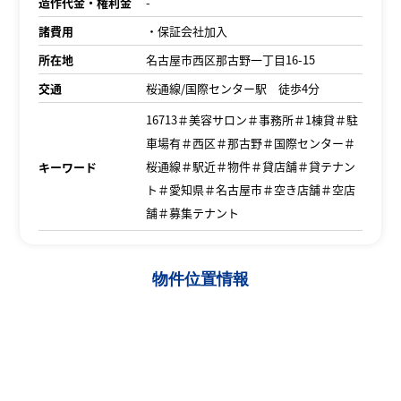
造作代金・権利金
-
諸費用
・保証会社加入
所在地
名古屋市西区那古野一丁目16-15
交通
桜通線/国際センター駅 徒歩4分
16713＃美容サロン＃事務所＃1棟貸＃駐
車場有＃西区＃那古野＃国際センター＃
桜通線＃駅近＃物件＃貸店舗＃貸テナン
キーワード
ト＃愛知県＃名古屋市＃空き店舗＃空店
舗＃募集テナント
物件位置情報