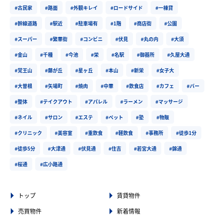
#古民家
#路面
#外観キレイ
#ロードサイド
#一棟貸
#幹線道路
#駅近
#駐車場有
#1階
#商店街
#公園
#スーパー
#繁華街
#コンビニ
#伏見
#丸の内
#大須
#金山
#千種
#今池
#栄
#名駅
#御器所
#久屋大通
#覚王山
#藤が丘
#星ヶ丘
#本山
#新栄
#女子大
#大曽根
#矢場町
#焼肉
#中華
#飲食店
#カフェ
#バー
#整体
#テイクアウト
#アパレル
#ラーメン
#マッサージ
#ネイル
#サロン
#エステ
#ペット
#塾
#物販
#クリニック
#美容室
#重飲食
#軽飲食
#事務所
#徒歩1分
#徒歩5分
#大津通
#伏見通
#住吉
#若宮大通
#錦通
#桜通
#広小路通
トップ
賃貸物件
売買物件
新着情報