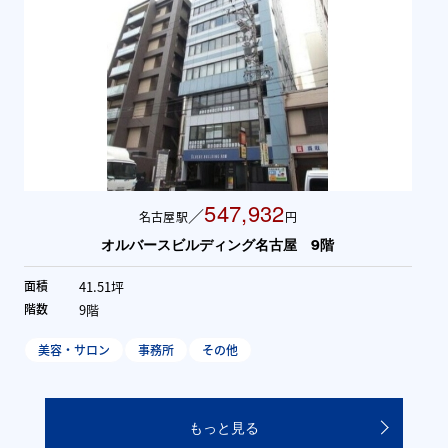
547,932
／
名古屋駅
円
オルバースビルディング名古屋 9階
41.51坪
面積
9階
階数
美容・サロン
事務所
その他
もっと見る