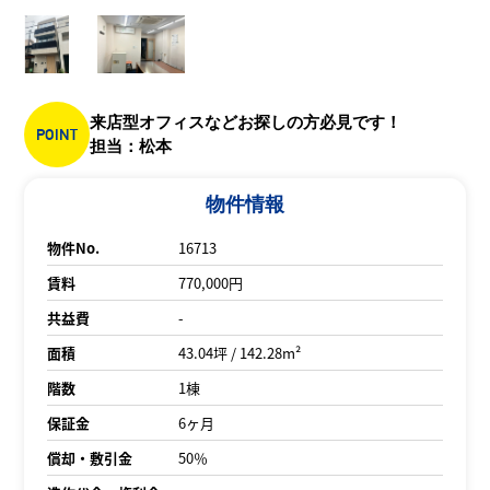
来店型オフィスなどお探しの方必見です！
POINT
担当：松本
物件情報
物件No.
16713
賃料
770,000円
共益費
-
面積
43.04坪 / 142.28m²
階数
1棟
保証金
6ヶ月
償却・敷引金
50％