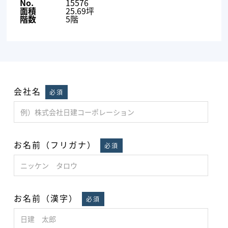
No.
15576
面積
25.69坪
階数
5階
会社名
必須
お名前（フリガナ）
必須
お名前（漢字）
必須