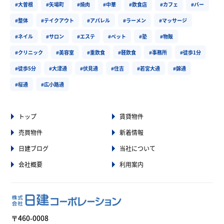
#大曽根
#矢場町
#焼肉
#中華
#飲食店
#カフェ
#バー
#整体
#テイクアウト
#アパレル
#ラーメン
#マッサージ
#ネイル
#サロン
#エステ
#ペット
#塾
#物販
#クリニック
#美容室
#重飲食
#軽飲食
#事務所
#徒歩1分
#徒歩5分
#大津通
#伏見通
#住吉
#若宮大通
#錦通
#桜通
#広小路通
トップ
賃貸物件
売買物件
新着情報
日建ブログ
当社について
会社概要
利用案内
〒460-0008