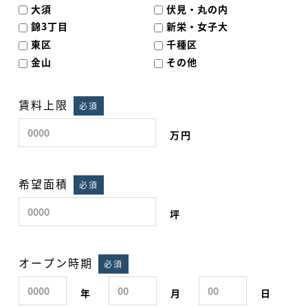
大須
伏見・丸の内
錦3丁目
新栄・女子大
東区
千種区
金山
その他
賃料上限
必須
万円
希望面積
必須
坪
オープン時期
必須
年
月
日