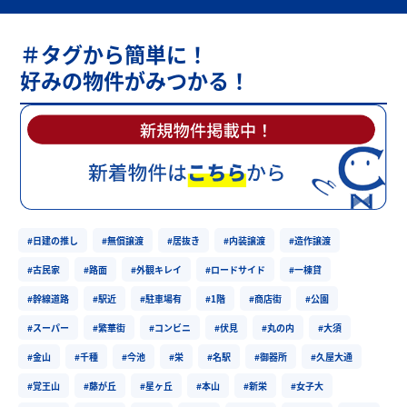
＃タグから簡単に！
好みの物件がみつかる！
#日建の推し
#無償譲渡
#居抜き
#内装譲渡
#造作譲渡
#古民家
#路面
#外観キレイ
#ロードサイド
#一棟貸
#幹線道路
#駅近
#駐車場有
#1階
#商店街
#公園
#スーパー
#繁華街
#コンビニ
#伏見
#丸の内
#大須
#金山
#千種
#今池
#栄
#名駅
#御器所
#久屋大通
#覚王山
#藤が丘
#星ヶ丘
#本山
#新栄
#女子大