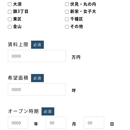
大須
伏見・丸の内
錦3丁目
新栄・女子大
東区
千種区
金山
その他
賃料上限
必須
万円
希望面積
必須
坪
オープン時期
必須
年
月
日