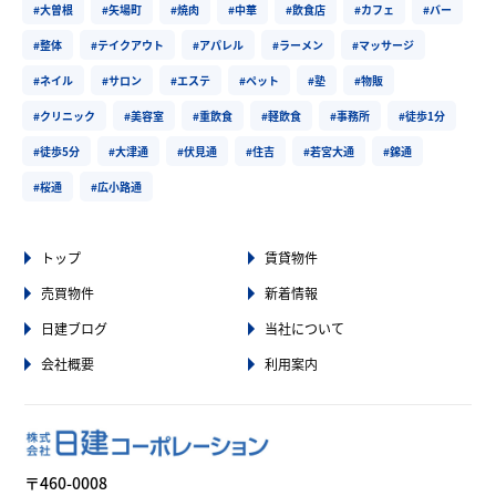
#大曽根
#矢場町
#焼肉
#中華
#飲食店
#カフェ
#バー
#整体
#テイクアウト
#アパレル
#ラーメン
#マッサージ
#ネイル
#サロン
#エステ
#ペット
#塾
#物販
#クリニック
#美容室
#重飲食
#軽飲食
#事務所
#徒歩1分
#徒歩5分
#大津通
#伏見通
#住吉
#若宮大通
#錦通
#桜通
#広小路通
トップ
賃貸物件
売買物件
新着情報
日建ブログ
当社について
会社概要
利用案内
〒460-0008