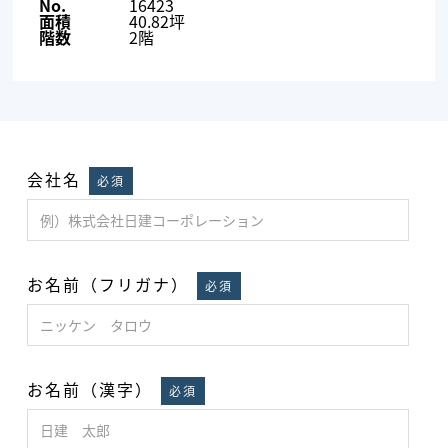
No.
16423
面積
40.82坪
階数
2階
会社名
必須
お名前（フリガナ）
必須
お名前（漢字）
必須