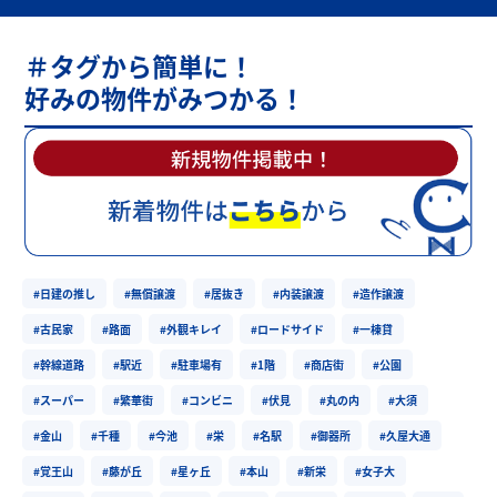
＃タグから簡単に！
好みの物件がみつかる！
#日建の推し
#無償譲渡
#居抜き
#内装譲渡
#造作譲渡
#古民家
#路面
#外観キレイ
#ロードサイド
#一棟貸
#幹線道路
#駅近
#駐車場有
#1階
#商店街
#公園
#スーパー
#繁華街
#コンビニ
#伏見
#丸の内
#大須
#金山
#千種
#今池
#栄
#名駅
#御器所
#久屋大通
#覚王山
#藤が丘
#星ヶ丘
#本山
#新栄
#女子大