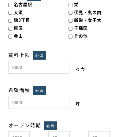
名古屋駅
栄
大須
伏見・丸の内
錦3丁目
新栄・女子大
東区
千種区
金山
その他
賃料上限
必須
万円
希望面積
必須
坪
オープン時期
必須