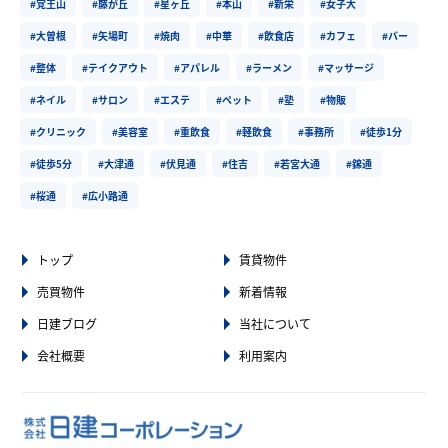
#覚王山
#藤が丘
#星ヶ丘
#本山
#新栄
#女子大
#大曽根
#矢場町
#焼肉
#中華
#飲食店
#カフェ
#バー
#整体
#テイクアウト
#アパレル
#ラーメン
#マッサージ
#ネイル
#サロン
#エステ
#ペット
#塾
#物販
#クリニック
#美容室
#重飲食
#軽飲食
#事務所
#徒歩1分
#徒歩5分
#大津通
#伏見通
#住吉
#若宮大通
#錦通
#桜通
#広小路通
トップ
賃貸物件
売買物件
新着情報
日建ブログ
当社について
会社概要
利用案内