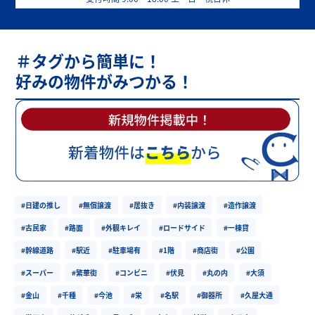
＃タグから簡単に！
好みの物件がみつかる！
#日建の推し
#無償譲渡
#居抜き
#内装譲渡
#造作譲渡
#古民家
#路面
#外観キレイ
#ロードサイド
#一棟貸
#幹線道路
#駅近
#駐車場有
#1階
#商店街
#公園
#スーパー
#繁華街
#コンビニ
#伏見
#丸の内
#大須
#金山
#千種
#今池
#栄
#名駅
#御器所
#久屋大通