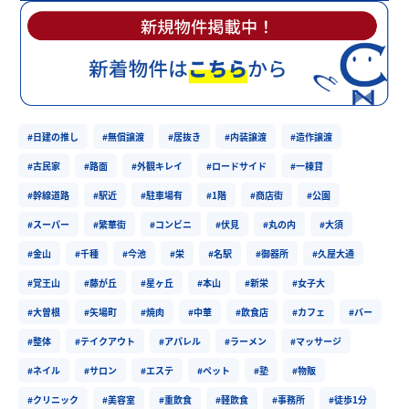
#日建の推し
#無償譲渡
#居抜き
#内装譲渡
#造作譲渡
#古民家
#路面
#外観キレイ
#ロードサイド
#一棟貸
#幹線道路
#駅近
#駐車場有
#1階
#商店街
#公園
#スーパー
#繁華街
#コンビニ
#伏見
#丸の内
#大須
#金山
#千種
#今池
#栄
#名駅
#御器所
#久屋大通
#覚王山
#藤が丘
#星ヶ丘
#本山
#新栄
#女子大
#大曽根
#矢場町
#焼肉
#中華
#飲食店
#カフェ
#バー
#整体
#テイクアウト
#アパレル
#ラーメン
#マッサージ
#ネイル
#サロン
#エステ
#ペット
#塾
#物販
#クリニック
#美容室
#重飲食
#軽飲食
#事務所
#徒歩1分