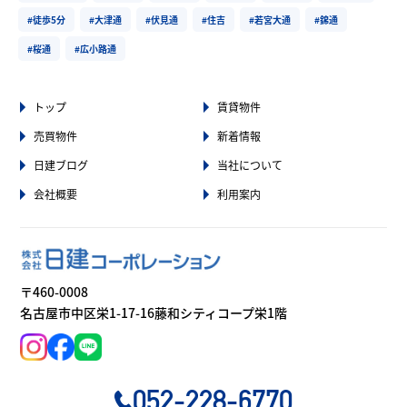
#徒歩5分
#大津通
#伏見通
#住吉
#若宮大通
#錦通
#桜通
#広小路通
トップ
賃貸物件
売買物件
新着情報
日建ブログ
当社について
会社概要
利用案内
〒460-0008
名古屋市中区栄1-17-16藤和シティコープ栄1階
052-228-6770