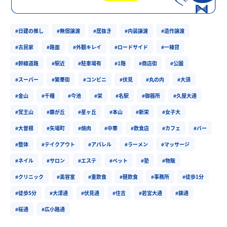
#日建の推し
#無償譲渡
#居抜き
#内装譲渡
#造作譲渡
#古民家
#路面
#外観キレイ
#ロードサイド
#一棟貸
#幹線道路
#駅近
#駐車場有
#1階
#商店街
#公園
#スーパー
#繁華街
#コンビニ
#伏見
#丸の内
#大須
#金山
#千種
#今池
#栄
#名駅
#御器所
#久屋大通
#覚王山
#藤が丘
#星ヶ丘
#本山
#新栄
#女子大
#大曽根
#矢場町
#焼肉
#中華
#飲食店
#カフェ
#バー
#整体
#テイクアウト
#アパレル
#ラーメン
#マッサージ
#ネイル
#サロン
#エステ
#ペット
#塾
#物販
#クリニック
#美容室
#重飲食
#軽飲食
#事務所
#徒歩1分
#徒歩5分
#大津通
#伏見通
#住吉
#若宮大通
#錦通
#桜通
#広小路通