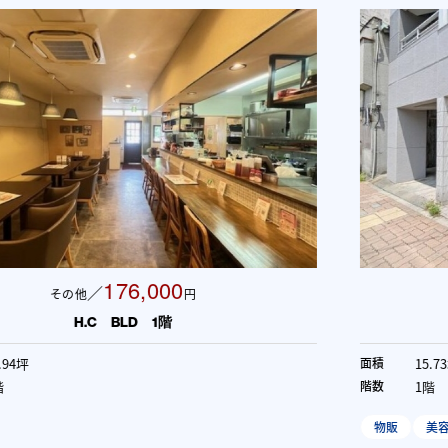
311,454
／
その他
円
HP名駅RISE 1階
15.73坪
面積
1階
階数
物販
美容・サロン
事務所