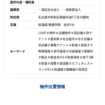
造作代金・権利金
-
諸費用
・保証会社加入 ・保険要加入
所在地
名古屋市昭和区御器所通3丁目18番地
交通
桜通線/御器所駅 徒歩2分
11647＃物件＃店舗物件＃貸店舗＃貸テ
ナント＃愛知県＃名古屋市＃空き店舗＃
空店舗＃募集テナント＃飲食＃居抜き＃
無償譲渡＃造作譲渡＃内装譲渡＃御器所
キーワード
＃駅近＃駅徒歩5分＃駐車場有＃地下1階
＃飲食＃座敷＃居酒屋＃カフェ＃レスト
ラン＃B1＃桜通線＃鶴舞線＃昭和区
物件位置情報