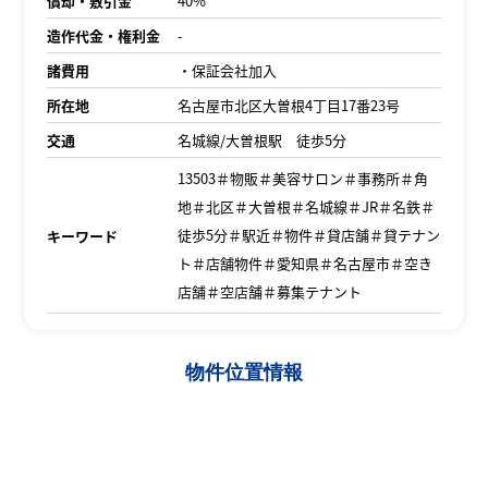
償却・敷引金
40%
造作代金・権利金
-
諸費用
・保証会社加入
所在地
名古屋市北区大曽根4丁目17番23号
交通
名城線/大曽根駅 徒歩5分
13503＃物販＃美容サロン＃事務所＃角
地＃北区＃大曽根＃名城線＃JR＃名鉄＃
徒歩5分＃駅近＃物件＃貸店舗＃貸テナン
キーワード
ト＃店舗物件＃愛知県＃名古屋市＃空き
店舗＃空店舗＃募集テナント
物件位置情報