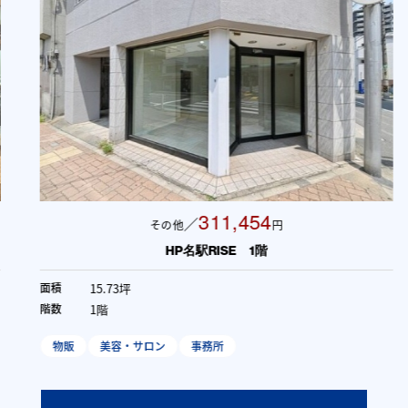
311,454
／
その他
円
HP名駅RISE 1階
15.73坪
面積
1階
階数
物販
美容・サロン
事務所