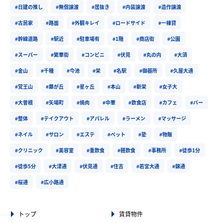
#日建の推し
#無償譲渡
#居抜き
#内装譲渡
#造作譲渡
#古民家
#路面
#外観キレイ
#ロードサイド
#一棟貸
#幹線道路
#駅近
#駐車場有
#1階
#商店街
#公園
#スーパー
#繁華街
#コンビニ
#伏見
#丸の内
#大須
#金山
#千種
#今池
#栄
#名駅
#御器所
#久屋大通
#覚王山
#藤が丘
#星ヶ丘
#本山
#新栄
#女子大
#大曽根
#矢場町
#焼肉
#中華
#飲食店
#カフェ
#バー
#整体
#テイクアウト
#アパレル
#ラーメン
#マッサージ
#ネイル
#サロン
#エステ
#ペット
#塾
#物販
#クリニック
#美容室
#重飲食
#軽飲食
#事務所
#徒歩1分
#徒歩5分
#大津通
#伏見通
#住吉
#若宮大通
#錦通
#桜通
#広小路通
トップ
賃貸物件