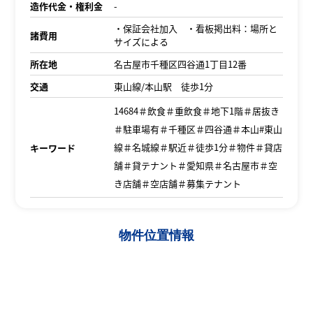
造作代金・権利金
-
・保証会社加入 ・看板掲出料：場所と
諸費用
サイズによる
所在地
名古屋市千種区四谷通1丁目12番
交通
東山線/本山駅 徒歩1分
14684＃飲食＃重飲食＃地下1階＃居抜き
＃駐車場有＃千種区＃四谷通＃本山#東山
線＃名城線＃駅近＃徒歩1分＃物件＃貸店
キーワード
舗＃貸テナント＃愛知県＃名古屋市＃空
き店舗＃空店舗＃募集テナント
物件位置情報