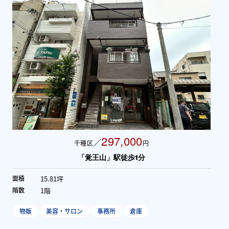
297,000
／
千種区
円
「覚王山」駅徒歩1分
15.81坪
面積
1階
階数
物販
美容・サロン
事務所
倉庫