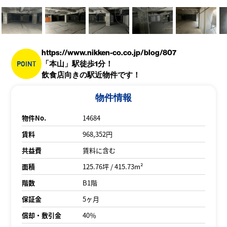
https://www.nikken-co.co.jp/blog/807
POINT
「本山」駅徒歩1分！
飲食店向きの駅近物件です！
物件情報
物件No.
14684
賃料
968,352円
共益費
賃料に含む
面積
125.76坪 / 415.73m²
階数
B1階
保証金
5ヶ月
償却・敷引金
40％