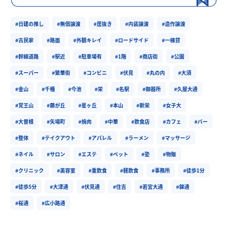
#日建の推し
#無償譲渡
#居抜き
#内装譲渡
#造作譲渡
#古民家
#路面
#外観キレイ
#ロードサイド
#一棟貸
#幹線道路
#駅近
#駐車場有
#1階
#商店街
#公園
#スーパー
#繁華街
#コンビニ
#伏見
#丸の内
#大須
#金山
#千種
#今池
#栄
#名駅
#御器所
#久屋大通
#覚王山
#藤が丘
#星ヶ丘
#本山
#新栄
#女子大
#大曽根
#矢場町
#焼肉
#中華
#飲食店
#カフェ
#バー
#整体
#テイクアウト
#アパレル
#ラーメン
#マッサージ
#ネイル
#サロン
#エステ
#ペット
#塾
#物販
#クリニック
#美容室
#重飲食
#軽飲食
#事務所
#徒歩1分
#徒歩5分
#大津通
#伏見通
#住吉
#若宮大通
#錦通
#桜通
#広小路通