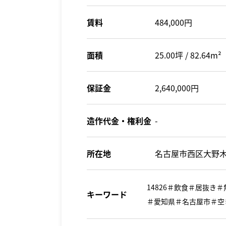
賃料
484,000円
面積
25.00坪 / 82.64m²
保証金
2,640,000円
造作代金・権利金
-
所在地
名古屋市西区大野木
14826＃飲食＃居抜
キーワード
＃愛知県＃名古屋市＃空