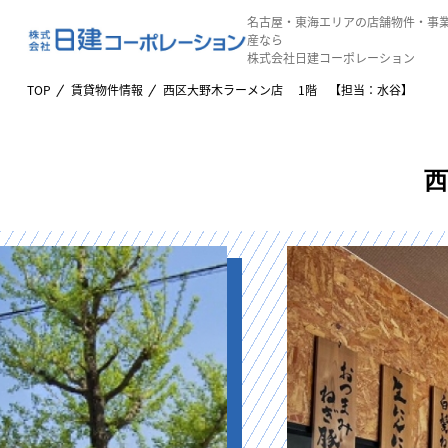
名古屋・東海エリアの店舗物件・事
産なら
株式会社日建コーポレーション
TOP
賃貸物件情報
西区大野木ラーメン店 1階 【担当：水谷】
西