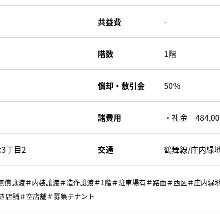
共益費
-
階数
1階
償却・敷引金
50％
諸費用
・礼金 484,0
3丁目2
交通
鶴舞線/庄内緑
き＃無償譲渡＃内装譲渡＃造作譲渡＃1階＃駐車場有＃路面＃西区＃庄内
き店舗＃空店舗＃募集テナント