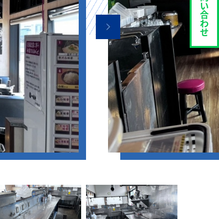
い
合
わ
せ