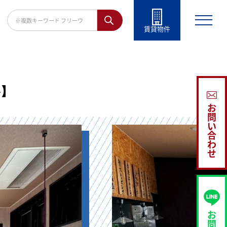
賃貸物件
谷】
お
問
い
合
わ
せ
お
問