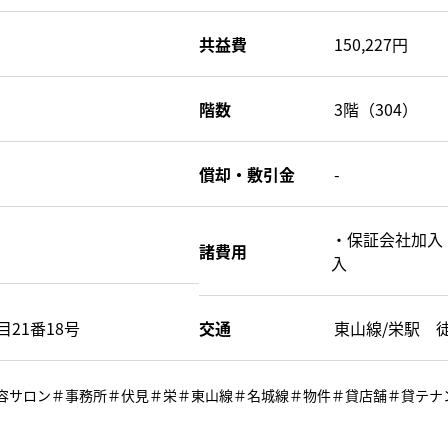
共益費
150,227円
階数
3階（304）
償却・敷引金
-
・保証会社加入
諸費用
入
21番18号
交通
東山線/栄駅 
＃美容サロン＃事務所＃伏見＃栄＃東山線＃名城線＃物件＃貸店舗＃貸テ