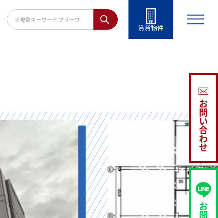
賃貸物件
お
問
い
合
わ
せ
お
問