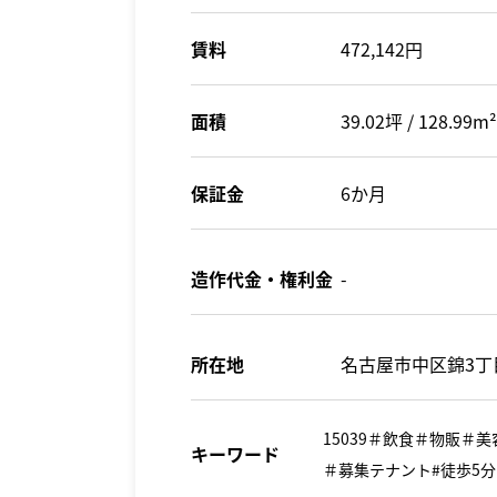
賃料
472,142円
面積
39.02坪 / 128.99m²
保証金
6か月
造作代金・権利金
-
所在地
名古屋市中区錦3丁目
15039＃飲食＃物販
キーワード
＃募集テナント#徒歩5分