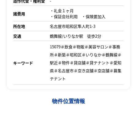
造作代金・権利金
-
・礼金１ヶ月
諸費用
・保証会社利用 ・保険要加入
所在地
名古屋市昭和区隼人町1-3
交通
鶴舞線/いりなか駅 徒歩2分
15079＃飲食＃物販＃美容サロン＃事務
所＃新築＃昭和区＃いりなか＃鶴舞線＃
駅近＃物件＃貸店舗＃貸テナント＃愛知
キーワード
県＃名古屋市＃空き店舗＃空店舗＃募集
テナント
物件位置情報