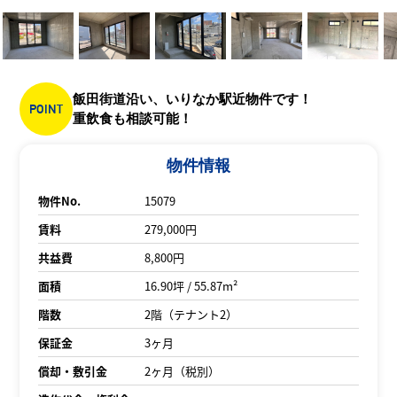
飯田街道沿い、いりなか駅近物件です！
POINT
重飲食も相談可能！
物件情報
物件No.
15079
賃料
279,000円
共益費
8,800円
面積
16.90坪 / 55.87m²
階数
2階（テナント2）
保証金
3ヶ月
償却・敷引金
2ヶ月（税別）