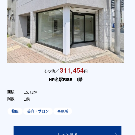
311,454
／
その他
円
HP名駅RISE 1階
15.73坪
面積
1階
階数
物販
美容・サロン
事務所
もっと見る