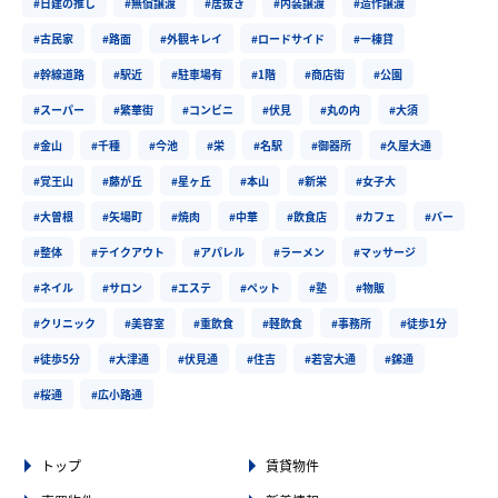
#日建の推し
#無償譲渡
#居抜き
#内装譲渡
#造作譲渡
#古民家
#路面
#外観キレイ
#ロードサイド
#一棟貸
#幹線道路
#駅近
#駐車場有
#1階
#商店街
#公園
#スーパー
#繁華街
#コンビニ
#伏見
#丸の内
#大須
#金山
#千種
#今池
#栄
#名駅
#御器所
#久屋大通
#覚王山
#藤が丘
#星ヶ丘
#本山
#新栄
#女子大
#大曽根
#矢場町
#焼肉
#中華
#飲食店
#カフェ
#バー
#整体
#テイクアウト
#アパレル
#ラーメン
#マッサージ
#ネイル
#サロン
#エステ
#ペット
#塾
#物販
#クリニック
#美容室
#重飲食
#軽飲食
#事務所
#徒歩1分
#徒歩5分
#大津通
#伏見通
#住吉
#若宮大通
#錦通
#桜通
#広小路通
トップ
賃貸物件