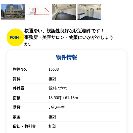
桜通沿い、視認性良好な駅近物件です！
POINT
事務所・美容サロン・物販にいかがでしょう
か。
物件情報
物件No.
15538
賃料
相談
共益費
賃料に含む
面積
18.50坪 / 61.16m²
階数
3階B号室
敷金
相談
償却・敷引金
相談