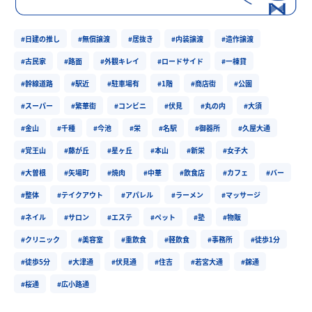
#日建の推し
#無償譲渡
#居抜き
#内装譲渡
#造作譲渡
#古民家
#路面
#外観キレイ
#ロードサイド
#一棟貸
#幹線道路
#駅近
#駐車場有
#1階
#商店街
#公園
#スーパー
#繁華街
#コンビニ
#伏見
#丸の内
#大須
#金山
#千種
#今池
#栄
#名駅
#御器所
#久屋大通
#覚王山
#藤が丘
#星ヶ丘
#本山
#新栄
#女子大
#大曽根
#矢場町
#焼肉
#中華
#飲食店
#カフェ
#バー
#整体
#テイクアウト
#アパレル
#ラーメン
#マッサージ
#ネイル
#サロン
#エステ
#ペット
#塾
#物販
#クリニック
#美容室
#重飲食
#軽飲食
#事務所
#徒歩1分
#徒歩5分
#大津通
#伏見通
#住吉
#若宮大通
#錦通
#桜通
#広小路通