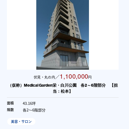
1,100,000
／
伏見・丸の内
円
（仮称）Medical Garden栄・白川公園 各2～6階部分 【担
当：松本】
43.16坪
面積
各2～6階部分
階数
美容・サロン