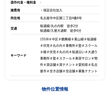
造作代金・権利金
-
諸費用
・保証会社加入
所在地
名古屋市中区錦二丁目4番8号
桜通線/丸の内駅 徒歩2分
交通
桜通線/久屋大通駅 徒歩6分
15538＃中区＃鶴舞線＃東山線＃桜通線
＃伏見＃丸の内＃事務所＃塾＃スクール
＃線＃伏見＃丸の内＃桜通沿い＃大通り
キーワード
事務所＃塾＃スクール＃美容サロン＃物
件＃貸店舗＃貸テナント＃愛知県＃名古
屋市＃空き店舗＃空店舗＃募集テナント
物件位置情報