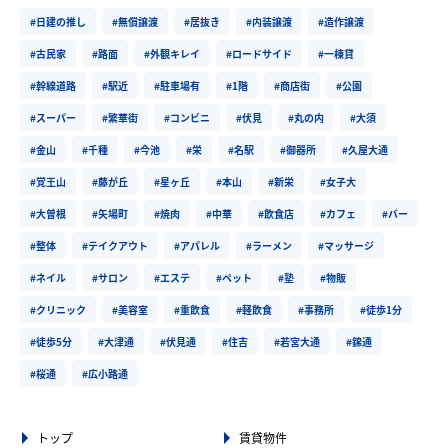
#日建の推し
#無償譲渡
#居抜き
#内装譲渡
#造作譲渡
#古民家
#路面
#外観キレイ
#ロードサイド
#一棟貸
#幹線道路
#駅近
#駐車場有
#1階
#商店街
#公園
#スーパー
#繁華街
#コンビニ
#伏見
#丸の内
#大須
#金山
#千種
#今池
#栄
#名駅
#御器所
#久屋大通
#覚王山
#藤が丘
#星ヶ丘
#本山
#新栄
#女子大
#大曽根
#矢場町
#焼肉
#中華
#飲食店
#カフェ
#バー
#整体
#テイクアウト
#アパレル
#ラーメン
#マッサージ
#ネイル
#サロン
#エステ
#ペット
#塾
#物販
#クリニック
#美容室
#重飲食
#軽飲食
#事務所
#徒歩1分
#徒歩5分
#大津通
#伏見通
#住吉
#若宮大通
#錦通
#桜通
#広小路通
トップ
賃貸物件