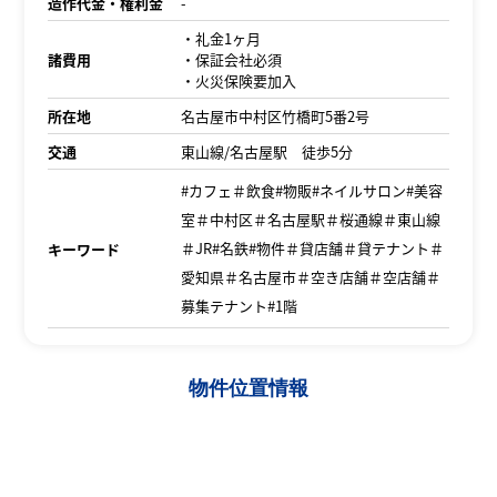
造作代金・権利金
-
・礼金1ヶ月
諸費用
・保証会社必須
・火災保険要加入
所在地
名古屋市中村区竹橋町5番2号
交通
東山線/名古屋駅 徒歩5分
#カフェ＃飲食#物販#ネイルサロン#美容
室＃中村区＃名古屋駅＃桜通線＃東山線
＃JR#名鉄#物件＃貸店舗＃貸テナント＃
キーワード
愛知県＃名古屋市＃空き店舗＃空店舗＃
募集テナント#1階
物件位置情報