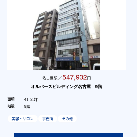
547,932
／
名古屋駅
円
オルバースビルディング名古屋 5階
41.51坪
面積
5階
階数
美容・サロン
事務所
その他