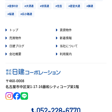
#徒歩5分
#大津通
#伏見通
#住吉
#若宮大通
#錦通
#桜通
#広小路通
トップ
賃貸物件
売買物件
新着情報
日建ブログ
当社について
会社概要
利用案内
〒460-0008
名古屋市中区栄1-17-16藤和シティコープ栄1階
052-228-6770