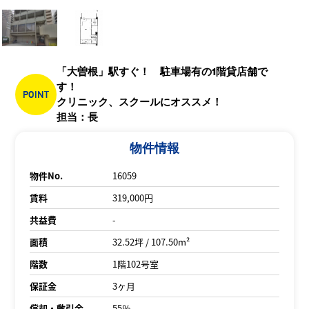
「大曽根」駅すぐ！ 駐車場有の1階貸店舗で
す！
POINT
クリニック、スクールにオススメ！
担当：長
物件情報
物件No.
16059
賃料
319,000円
共益費
-
面積
32.52坪 / 107.50m²
階数
1階102号室
保証金
3ヶ月
償却・敷引金
55％