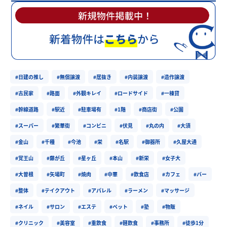
#日建の推し
#無償譲渡
#居抜き
#内装譲渡
#造作譲渡
#古民家
#路面
#外観キレイ
#ロードサイド
#一棟貸
#幹線道路
#駅近
#駐車場有
#1階
#商店街
#公園
#スーパー
#繁華街
#コンビニ
#伏見
#丸の内
#大須
#金山
#千種
#今池
#栄
#名駅
#御器所
#久屋大通
#覚王山
#藤が丘
#星ヶ丘
#本山
#新栄
#女子大
#大曽根
#矢場町
#焼肉
#中華
#飲食店
#カフェ
#バー
#整体
#テイクアウト
#アパレル
#ラーメン
#マッサージ
#ネイル
#サロン
#エステ
#ペット
#塾
#物販
#クリニック
#美容室
#重飲食
#軽飲食
#事務所
#徒歩1分