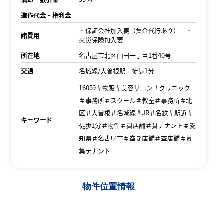
造作代金・権利金
-
・保証会社加入要（集金代行あり） ・
諸費用
火災保険加入要
所在地
名古屋市北区山田一丁目1番40号
交通
名城線/大曽根駅 徒歩1分
16059＃物販＃美容サロン＃クリニック
＃事務所＃スクール＃教室＃事務所＃北
区＃大曽根＃名城線＃JR＃名鉄＃駅近＃
キーワード
徒歩1分＃物件＃貸店舗＃貸テナント＃愛
知県＃名古屋市＃空き店舗＃空店舗＃募
集テナント
物件位置情報