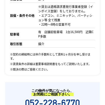
※貸主は適格請求書発行事業者登録（イ
ンボイス登録）をしておりません。
設備・条件その他
・エアコン、ミニキッチン、パーティシ
ョン等 全て残置
・22時～8時の営業不可
有 店舗前駐車場 1台16,500円 近隣C
駐車場
P多数
取引形態
媒介
※契約の締結時には仲介手数料として賃料1ヶ月分を申し受けま
す。
※賃貸条件の詳細は重要事項説明書をもってご説明いたします。
※既決の際はご容赦ください。
この物件が気になったら、
お気軽にご相談下さい。
052-228-6770