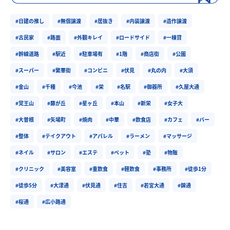
#日建の推し
#無償譲渡
#居抜き
#内装譲渡
#造作譲渡
#古民家
#路面
#外観キレイ
#ロードサイド
#一棟貸
#幹線道路
#駅近
#駐車場有
#1階
#商店街
#公園
#スーパー
#繁華街
#コンビニ
#伏見
#丸の内
#大須
#金山
#千種
#今池
#栄
#名駅
#御器所
#久屋大通
#覚王山
#藤が丘
#星ヶ丘
#本山
#新栄
#女子大
#大曽根
#矢場町
#焼肉
#中華
#飲食店
#カフェ
#バー
#整体
#テイクアウト
#アパレル
#ラーメン
#マッサージ
#ネイル
#サロン
#エステ
#ペット
#塾
#物販
#クリニック
#美容室
#重飲食
#軽飲食
#事務所
#徒歩1分
#徒歩5分
#大津通
#伏見通
#住吉
#若宮大通
#錦通
#桜通
#広小路通