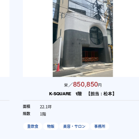
850,850
／
栄
円
K-SQUARE 1階 【担当：松本】
22.1坪
面積
1階
階数
重飲食
物販
美容・サロン
事務所