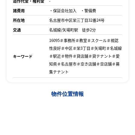
造作代金・権利金
-
諸費用
・保証会社加入 ・警備費
所在地
名古屋市中区栄三丁目32番24号
交通
名城線/矢場町駅 徒歩2分
16095＃事務所＃教室＃スクール＃視認
性良好＃中区＃栄3丁目＃矢場町＃名城線
＃駅近＃物件＃貸店舗＃貸テナント＃愛
キーワード
知県＃名古屋市＃空き店舗＃空店舗＃募
集テナント
物件位置情報