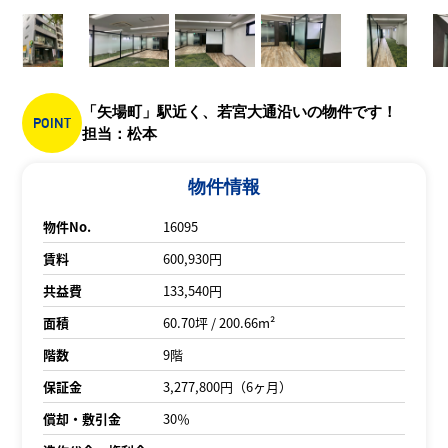
「矢場町」駅近く、若宮大通沿いの物件です！
POINT
担当：松本
物件情報
物件No.
16095
賃料
600,930円
共益費
133,540円
面積
60.70坪 / 200.66m²
階数
9階
保証金
3,277,800円（6ヶ月）
償却・敷引金
30％