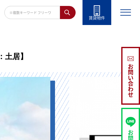
賃貸物件
当：土居】
お
問
い
合
わ
せ
お
問