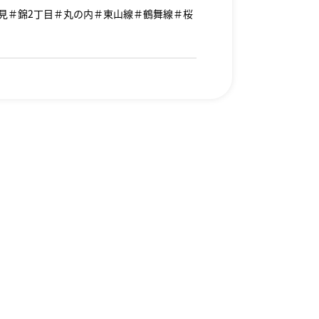
見＃錦2丁目＃丸の内＃東山線＃鶴舞線＃桜