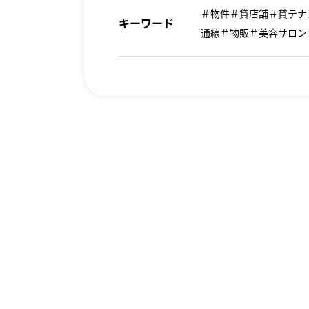
＃物件＃貸店舗＃貸テナ
キーワード
通線＃物販＃美容サロン