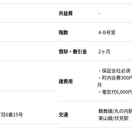
共益費
-
階数
4-B号室
償却・敷引金
2ヶ月
・保証会社必須
・町内会費300円
諸費用
月
・電気代6,000円
鶴舞線/丸の内
目6番15号
交通
東山線/伏見駅