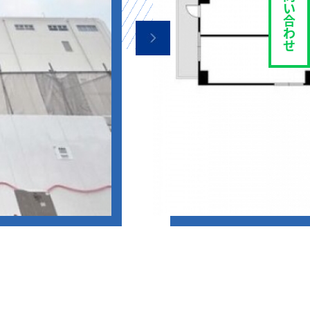
い
合
わ
せ