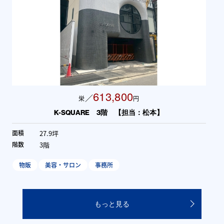
613,800
／
栄
円
栄
UARE 3階 【担当：松本】
K-SQU
24.46坪
面積
2階
階数
ン
事務所
物販
美容・サロン
もっと見る