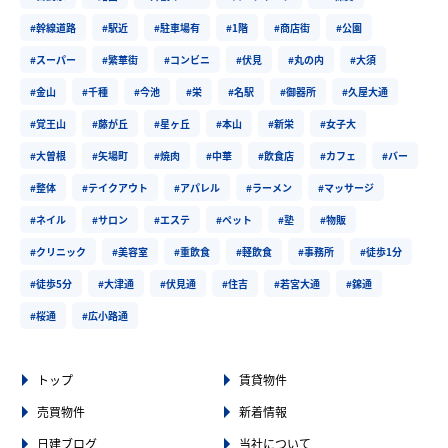
#幹線道路
#駅近
#駐車場有
#1階
#商店街
#公園
#スーパー
#繁華街
#コンビニ
#伏見
#丸の内
#大須
#金山
#千種
#今池
#栄
#名駅
#御器所
#久屋大通
#覚王山
#藤が丘
#星ヶ丘
#本山
#新栄
#女子大
#大曽根
#矢場町
#焼肉
#中華
#飲食店
#カフェ
#バー
#整体
#テイクアウト
#アパレル
#ラーメン
#マッサージ
#ネイル
#サロン
#エステ
#ペット
#塾
#物販
#クリニック
#美容室
#重飲食
#軽飲食
#事務所
#徒歩1分
#徒歩5分
#大津通
#伏見通
#住吉
#若宮大通
#錦通
#桜通
#広小路通
トップ
賃貸物件
売買物件
新着情報
日建ブログ
当社について