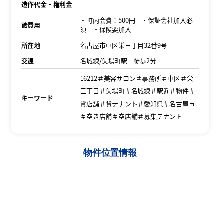
造作代金・権利金
-
・町内会費：500円 ・保証会社加入必
諸費用
須 ・保険要加入
所在地
名古屋市中区栄三丁目32番9号
交通
名城線/矢場町駅 徒歩2分
16212＃美容サロン＃事務所＃中区＃栄
三丁目＃矢場町＃名城線＃駅近＃物件＃
キーワード
貸店舗＃貸テナント＃愛知県＃名古屋市
＃空き店舗＃空店舗＃募集テナント
物件位置情報