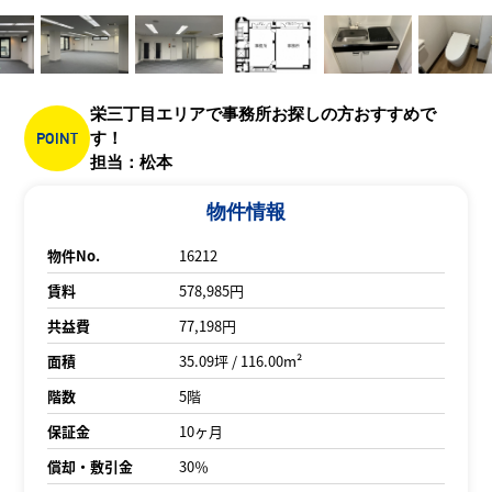
栄三丁目エリアで事務所お探しの方おすすめで
POINT
す！
担当：松本
物件情報
物件No.
16212
賃料
578,985円
共益費
77,198円
面積
35.09坪 / 116.00m²
階数
5階
保証金
10ヶ月
償却・敷引金
30％