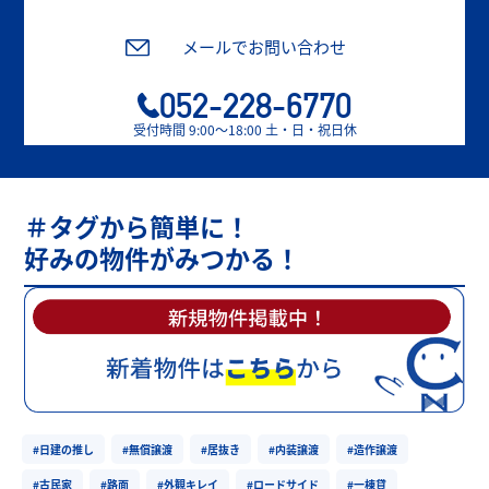
メールでお問い合わせ
052-228-6770
受付時間 9:00〜18:00 土・日・祝日休
＃タグから簡単に！
好みの物件がみつかる！
#日建の推し
#無償譲渡
#居抜き
#内装譲渡
#造作譲渡
#古民家
#路面
#外観キレイ
#ロードサイド
#一棟貸