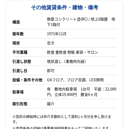
その他賃貸条件・建物・備考
鉄筋コンクリート造(RC) / 地上6階建 地
構造
下1階付
築年数
1971年11月
現状
空き
不可業種
飲食 重飲食 物販 美容・サロン
引渡し状態
現状渡し（事務所内装）
引渡し日
即可
設備・条件その他
OAフロア、フロア空調、LED照明
有 敷地内駐車場 1台可 平面：22,000
駐車場
円、立体19,800円 敷金6ヶ月
取引形態
媒介
※契約の締結時には仲介手数料として賃料1ヶ月分を申し受けま
す。
※賃貸条件の詳細は重要事項説明書をもってご説明いたします。