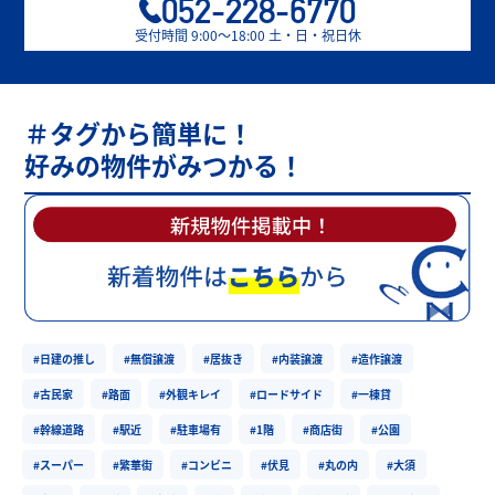
052-228-6770
受付時間 9:00〜18:00 土・日・祝日休
＃タグから簡単に！
好みの物件がみつかる！
#日建の推し
#無償譲渡
#居抜き
#内装譲渡
#造作譲渡
#古民家
#路面
#外観キレイ
#ロードサイド
#一棟貸
#幹線道路
#駅近
#駐車場有
#1階
#商店街
#公園
#スーパー
#繁華街
#コンビニ
#伏見
#丸の内
#大須