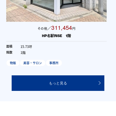
311,454
／
その他
円
HP名駅RISE 1階
15.73坪
面積
1階
階数
物販
美容・サロン
事務所
もっと見る