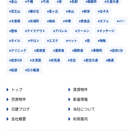
#金山
#千種
#今池
#栄
#名駅
#御器所
#久屋大通
#覚王山
#藤が丘
#星ヶ丘
#本山
#新栄
#女子大
#大曽根
#矢場町
#焼肉
#中華
#飲食店
#カフェ
#バー
#整体
#テイクアウト
#アパレル
#ラーメン
#マッサージ
#ネイル
#サロン
#エステ
#ペット
#塾
#物販
#クリニック
#美容室
#重飲食
#軽飲食
#事務所
#徒歩1分
#徒歩5分
#大津通
#伏見通
#住吉
#若宮大通
#錦通
#桜通
#広小路通
トップ
賃貸物件
売買物件
新着情報
日建ブログ
当社について
会社概要
利用案内