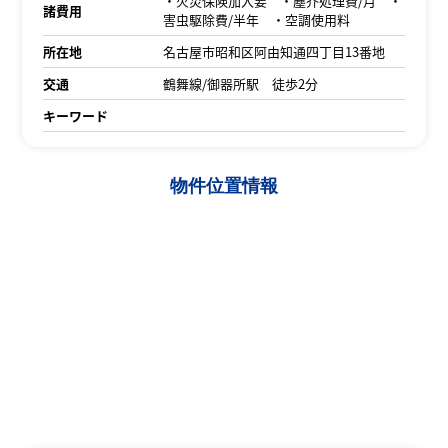
・火災保険加入要 ・塵芥処理費/月 ・
諸費用
害虫駆除費/半年 ・空調使用料
所在地
名古屋市昭和区阿由知通四丁目13番地
交通
鶴舞線/御器所駅 徒歩2分
キーワード
物件位置情報