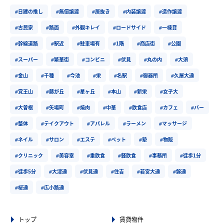
#日建の推し
#無償譲渡
#居抜き
#内装譲渡
#造作譲渡
#古民家
#路面
#外観キレイ
#ロードサイド
#一棟貸
#幹線道路
#駅近
#駐車場有
#1階
#商店街
#公園
#スーパー
#繁華街
#コンビニ
#伏見
#丸の内
#大須
#金山
#千種
#今池
#栄
#名駅
#御器所
#久屋大通
#覚王山
#藤が丘
#星ヶ丘
#本山
#新栄
#女子大
#大曽根
#矢場町
#焼肉
#中華
#飲食店
#カフェ
#バー
#整体
#テイクアウト
#アパレル
#ラーメン
#マッサージ
#ネイル
#サロン
#エステ
#ペット
#塾
#物販
#クリニック
#美容室
#重飲食
#軽飲食
#事務所
#徒歩1分
#徒歩5分
#大津通
#伏見通
#住吉
#若宮大通
#錦通
#桜通
#広小路通
トップ
賃貸物件