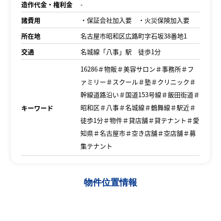
造作代金・権利金
-
諸費用
・保証会社加入要 ・火災保険加入要
所在地
名古屋市昭和区広路町字石坂38番地1
交通
名城線「八事」駅 徒歩1分
16286＃物販＃美容サロン＃事務所＃フ
ァミリー＃スクール＃塾＃クリニック＃
幹線道路沿い＃国道153号線＃飯田街道＃
昭和区＃八事＃名城線＃鶴舞線＃駅近＃
キーワード
徒歩1分＃物件＃貸店舗＃貸テナント＃愛
知県＃名古屋市＃空き店舗＃空店舗＃募
集テナント
物件位置情報