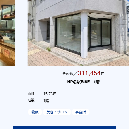
311,454
／
その他
円
HP名駅RISE 1階
15.73坪
面積
1階
階数
物販
美容・サロン
事務所