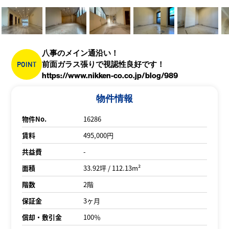
八事のメイン通沿い！
POINT
前面ガラス張りで視認性良好です！
https://www.nikken-co.co.jp/blog/989
物件情報
物件No.
16286
賃料
495,000円
共益費
-
面積
33.92坪 / 112.13m²
階数
2階
保証金
3ヶ月
償却・敷引金
100％