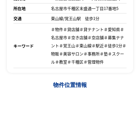
所在地
名古屋市千種区末盛通一丁目17番地5
交通
東山線/覚王山駅 徒歩1分
＃物件＃貸店舗＃貸テナント＃愛知県＃
名古屋市＃空き店舗＃空店舗＃募集テナ
ント＃覚王山＃東山線＃駅近＃徒歩1分＃
キーワード
物販＃美容サロン＃事務所＃塾＃スクー
ル＃教室＃千種区＃管理物件
物件位置情報