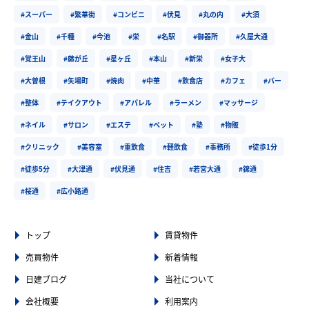
#スーパー
#繁華街
#コンビニ
#伏見
#丸の内
#大須
#金山
#千種
#今池
#栄
#名駅
#御器所
#久屋大通
#覚王山
#藤が丘
#星ヶ丘
#本山
#新栄
#女子大
#大曽根
#矢場町
#焼肉
#中華
#飲食店
#カフェ
#バー
#整体
#テイクアウト
#アパレル
#ラーメン
#マッサージ
#ネイル
#サロン
#エステ
#ペット
#塾
#物販
#クリニック
#美容室
#重飲食
#軽飲食
#事務所
#徒歩1分
#徒歩5分
#大津通
#伏見通
#住吉
#若宮大通
#錦通
#桜通
#広小路通
トップ
賃貸物件
売買物件
新着情報
日建ブログ
当社について
会社概要
利用案内