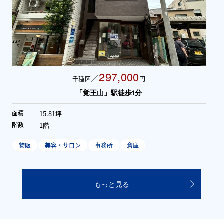
297,000
／
千種区
円
「覚王山」駅徒歩1分
15.81坪
面積
1階
階数
物販
美容・サロン
事務所
倉庫
もっと見る