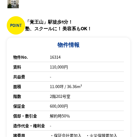
「覚王山」駅徒歩1分！
POINT
塾、スクールに！ 美容系もOK！
物件情報
物件No.
16314
賃料
110,000円
共益費
-
面積
11.00坪 / 36.36m²
階数
2階202号室
保証金
600,000円
償却・敷引金
解約時50％
造作代金・権利金
-
諸費用
・保証会社要加入 ・火災保険要加入