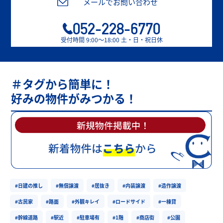
メールでお問い合わせ
052-228-6770
受付時間 9:00〜18:00 土・日・祝日休
＃タグから簡単に！
好みの物件がみつかる！
#日建の推し
#無償譲渡
#居抜き
#内装譲渡
#造作譲渡
#古民家
#路面
#外観キレイ
#ロードサイド
#一棟貸
#幹線道路
#駅近
#駐車場有
#1階
#商店街
#公園