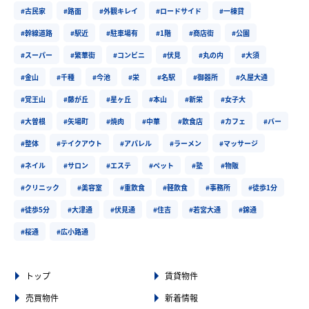
#古民家
#路面
#外観キレイ
#ロードサイド
#一棟貸
#幹線道路
#駅近
#駐車場有
#1階
#商店街
#公園
#スーパー
#繁華街
#コンビニ
#伏見
#丸の内
#大須
#金山
#千種
#今池
#栄
#名駅
#御器所
#久屋大通
#覚王山
#藤が丘
#星ヶ丘
#本山
#新栄
#女子大
#大曽根
#矢場町
#焼肉
#中華
#飲食店
#カフェ
#バー
#整体
#テイクアウト
#アパレル
#ラーメン
#マッサージ
#ネイル
#サロン
#エステ
#ペット
#塾
#物販
#クリニック
#美容室
#重飲食
#軽飲食
#事務所
#徒歩1分
#徒歩5分
#大津通
#伏見通
#住吉
#若宮大通
#錦通
#桜通
#広小路通
トップ
賃貸物件
売買物件
新着情報