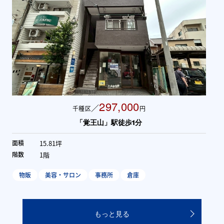
297,000
／
千種区
円
「覚王山」駅徒歩1分
15.81坪
面積
1階
階数
物販
美容・サロン
事務所
倉庫
もっと見る