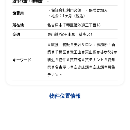
造作代金・権利金
-
・保証会社利用必須 ・保険要加入
諸費用
・礼金：1ヶ月（税込）
所在地
名古屋市千種区姫池通三丁目18
交通
東山線/覚王山駅 徒歩5分
＃飲食＃物販＃美容サロン＃事務所＃新
築＃千種区＃覚王山＃東山線＃徒歩5分＃
駅近＃物件＃貸店舗＃貸テナント＃愛知
キーワード
県＃名古屋市＃空き店舗＃空店舗＃募集
テナント
物件位置情報