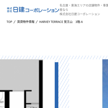
名古屋・東海エリアの店舗物件・事
産なら
株式会社日建コーポレーション
TOP
賃貸物件情報
HARVEY TERRACE 覚王山 3階-A