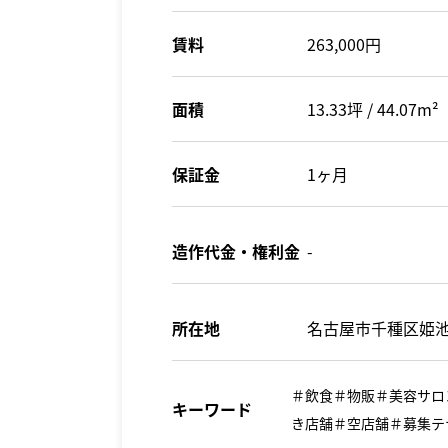
賃料
263,000円
面積
13.33坪 / 44.07m²
保証金
1ヶ月
造作代金・権利金
-
所在地
名古屋市千種区姫池
＃飲食＃物販＃美容サロ
キーワード
き店舗＃空店舗＃募集テ