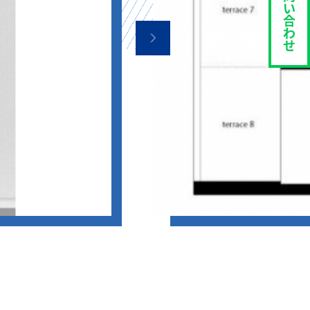
い
合
わ
せ