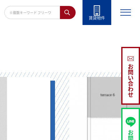
賃貸物件
お
問
い
合
わ
せ
お
問