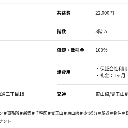
共益費
22,000円
階数
3階-A
償却・敷引金
100％
・保証会社利用
諸費用
・礼金：1ヶ月
通三丁目18
交通
東山線/覚王山
ン＃事務所＃新築＃千種区＃覚王山＃東山線＃徒歩5分＃駅近＃物件＃
ナント