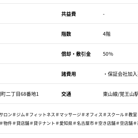
共益費
-
階数
4階
償却・敷引金
50％
諸費用
・保証会社加入
町二丁目68番地1
交通
東山線/覚王山
サロン＃ジム＃フィットネス＃マッサージ＃オフィス＃スクール＃教室
＃物件＃貸店舗＃貸テナント＃愛知県＃名古屋市＃空き店舗＃空店舗＃