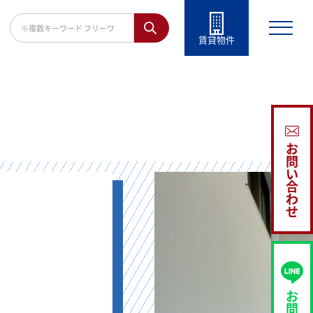
賃貸物件
お
問
い
合
わ
せ
お
問