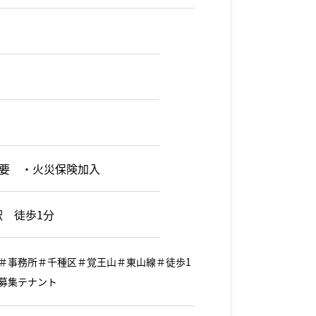
要 ・火災保険加入
駅 徒歩1分
＃事務所＃千種区＃覚王山＃東山線＃徒歩1
募集テナント