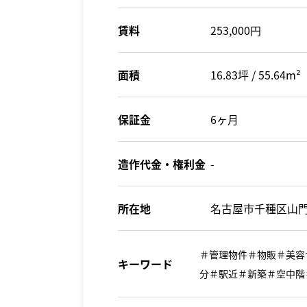
賃料
253,000円
面積
16.83坪 / 55.64m²
保証金
6ヶ月
造作代金・権利金
-
所在地
名古屋市千種区山門
＃管理物件＃物販＃美容
キーワード
分＃駅近＃新築＃空中階