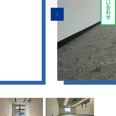
い
合
わ
せ