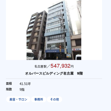
547,932
／
名古屋駅
円
オルバースビルディング名古屋 9階
41.51坪
面積
9階
階数
美容・サロン
事務所
その他