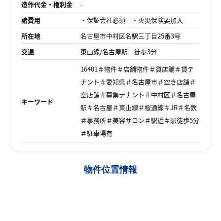
造作代金・権利金
-
諸費用
・保証会社必須 ・火災保険要加入
所在地
名古屋市中村区名駅三丁目25番3号
交通
東山線/名古屋駅 徒歩3分
16401＃物件＃店舗物件＃貸店舗＃貸テ
ナント＃愛知県＃名古屋市＃空き店舗＃
空店舗＃募集テナント＃中村区＃名古屋
キーワード
駅＃名古屋＃東山線＃桜通線＃JR＃名鉄
＃事務所＃美容サロン＃駅近＃駅徒歩5分
＃駐車場有
物件位置情報