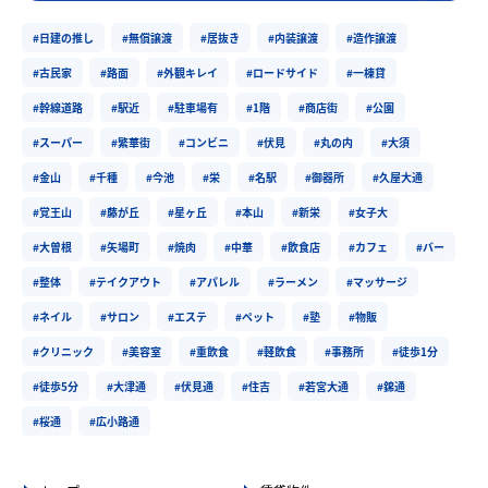
#日建の推し
#無償譲渡
#居抜き
#内装譲渡
#造作譲渡
#古民家
#路面
#外観キレイ
#ロードサイド
#一棟貸
#幹線道路
#駅近
#駐車場有
#1階
#商店街
#公園
#スーパー
#繁華街
#コンビニ
#伏見
#丸の内
#大須
#金山
#千種
#今池
#栄
#名駅
#御器所
#久屋大通
#覚王山
#藤が丘
#星ヶ丘
#本山
#新栄
#女子大
#大曽根
#矢場町
#焼肉
#中華
#飲食店
#カフェ
#バー
#整体
#テイクアウト
#アパレル
#ラーメン
#マッサージ
#ネイル
#サロン
#エステ
#ペット
#塾
#物販
#クリニック
#美容室
#重飲食
#軽飲食
#事務所
#徒歩1分
#徒歩5分
#大津通
#伏見通
#住吉
#若宮大通
#錦通
#桜通
#広小路通