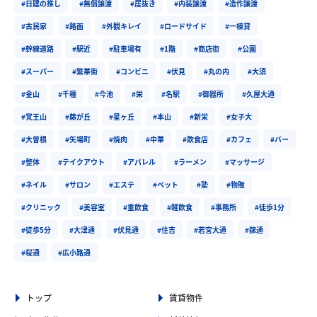
#日建の推し
#無償譲渡
#居抜き
#内装譲渡
#造作譲渡
#古民家
#路面
#外観キレイ
#ロードサイド
#一棟貸
#幹線道路
#駅近
#駐車場有
#1階
#商店街
#公園
#スーパー
#繁華街
#コンビニ
#伏見
#丸の内
#大須
#金山
#千種
#今池
#栄
#名駅
#御器所
#久屋大通
#覚王山
#藤が丘
#星ヶ丘
#本山
#新栄
#女子大
#大曽根
#矢場町
#焼肉
#中華
#飲食店
#カフェ
#バー
#整体
#テイクアウト
#アパレル
#ラーメン
#マッサージ
#ネイル
#サロン
#エステ
#ペット
#塾
#物販
#クリニック
#美容室
#重飲食
#軽飲食
#事務所
#徒歩1分
#徒歩5分
#大津通
#伏見通
#住吉
#若宮大通
#錦通
#桜通
#広小路通
トップ
賃貸物件