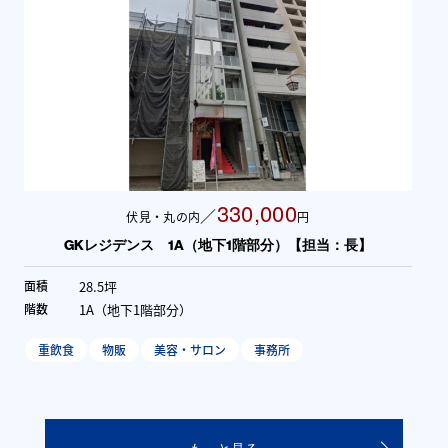
330,000
／
伏見・丸の内
円
GKレジデンス 1A（地下1階部分）【担当：長】
28.5坪
面積
1A（地下1階部分）
階数
重飲食
物販
美容・サロン
事務所