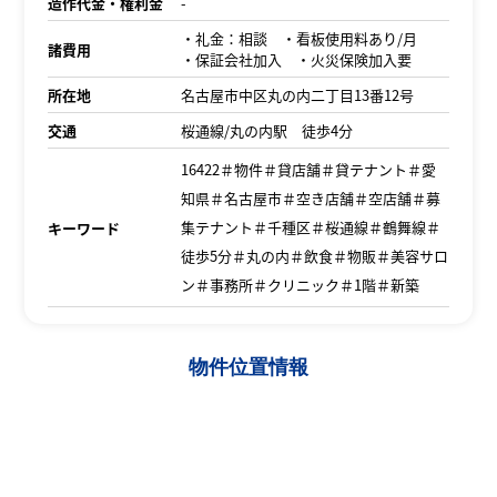
造作代金・権利金
-
・礼金：相談 ・看板使用料あり/月
諸費用
・保証会社加入 ・火災保険加入要
所在地
名古屋市中区丸の内二丁目13番12号
交通
桜通線/丸の内駅 徒歩4分
16422＃物件＃貸店舗＃貸テナント＃愛
知県＃名古屋市＃空き店舗＃空店舗＃募
集テナント＃千種区＃桜通線＃鶴舞線＃
キーワード
徒歩5分＃丸の内＃飲食＃物販＃美容サロ
ン＃事務所＃クリニック＃1階＃新築
物件位置情報