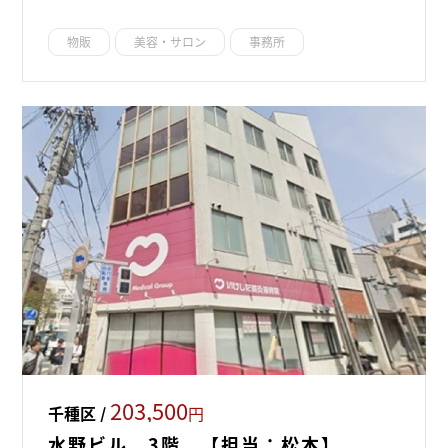
物販
美容・サロン
事務所
203,500
千種区 /
円
水野ビル 3階 【担当：松本】