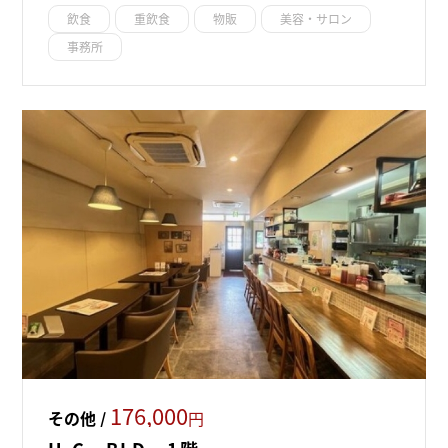
飲食
重飲食
物販
美容・サロン
事務所
176,000
その他 /
円