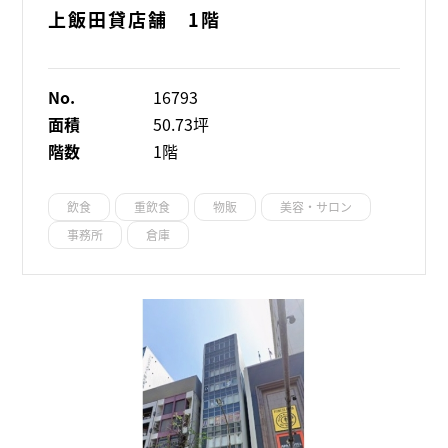
上飯田貸店舗 1階
No.
16793
面積
50.73坪
階数
1階
飲食
重飲食
物販
美容・サロン
事務所
倉庫