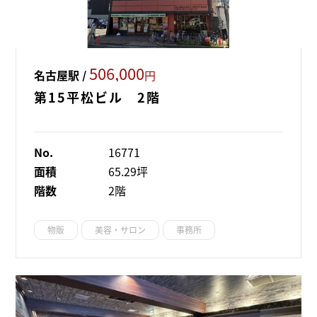
506,000
名古屋駅 /
円
第15平松ビル 2階
No.
16771
面積
65.29坪
階数
2階
物販
美容・サロン
事務所