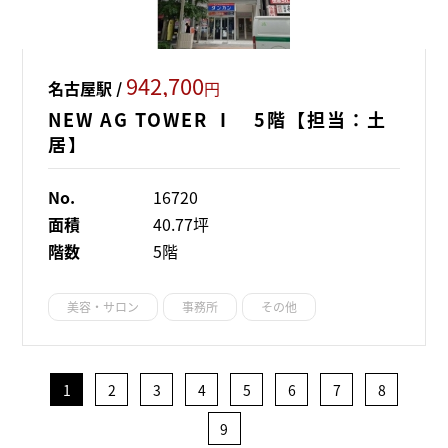
942,700
名古屋駅 /
円
NEW AG TOWER Ⅰ 5階【担当：土
居】
No.
16720
面積
40.77坪
階数
5階
美容・サロン
事務所
その他
1
2
3
4
5
6
7
8
9