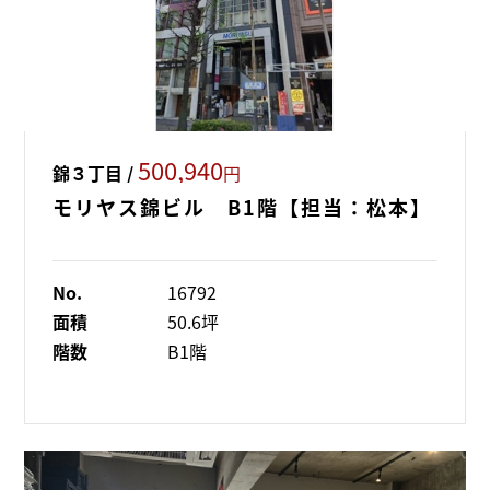
500,940
錦３丁目 /
円
モリヤス錦ビル B1階【担当：松本】
No.
16792
面積
50.6坪
階数
B1階