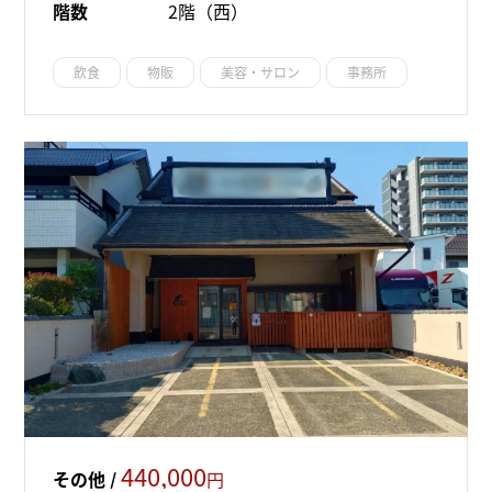
階数
2階（西）
飲食
物販
美容・サロン
事務所
440,000
その他 /
円