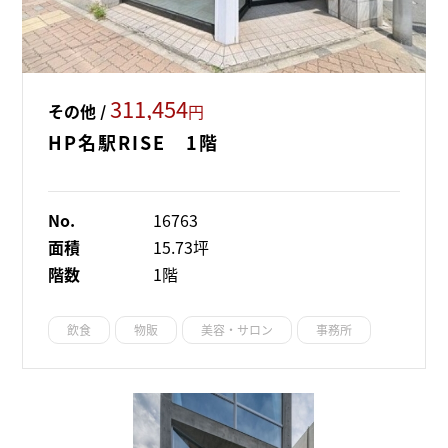
311,454
その他 /
円
HP名駅RISE 1階
No.
16763
面積
15.73坪
階数
1階
飲食
物販
美容・サロン
事務所