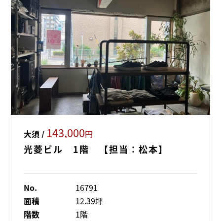
143,000
大須 /
円
光菱ビル 1階 【担当：松本】
No.
16791
面積
12.39坪
階数
1階