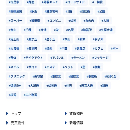
#古民家
#路面
#外観キレイ
#ロードサイド
#一棟貸
#幹線道路
#駅近
#駐車場有
#1階
#商店街
#公園
#スーパー
#繁華街
#コンビニ
#伏見
#丸の内
#大須
#金山
#千種
#今池
#栄
#名駅
#御器所
#久屋大通
#覚王山
#藤が丘
#星ヶ丘
#本山
#新栄
#女子大
#大曽根
#矢場町
#焼肉
#中華
#飲食店
#カフェ
#バー
#整体
#テイクアウト
#アパレル
#ラーメン
#マッサージ
#ネイル
#サロン
#エステ
#ペット
#塾
#物販
#クリニック
#美容室
#重飲食
#軽飲食
#事務所
#徒歩1分
#徒歩5分
#大津通
#伏見通
#住吉
#若宮大通
#錦通
#桜通
#広小路通
トップ
賃貸物件
売買物件
新着情報