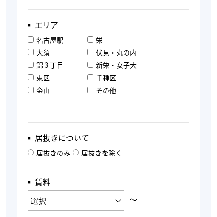
▪︎ エリア
名古屋駅
栄
大須
伏見・丸の内
錦３丁目
新栄・女子大
東区
千種区
金山
その他
▪︎ 居抜きについて
居抜きのみ
居抜きを除く
▪︎ 賃料
〜