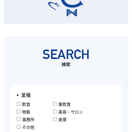
SEARCH
検索
▪︎ 業種
飲食
重飲食
物販
美容・サロン
事務所
倉庫
その他