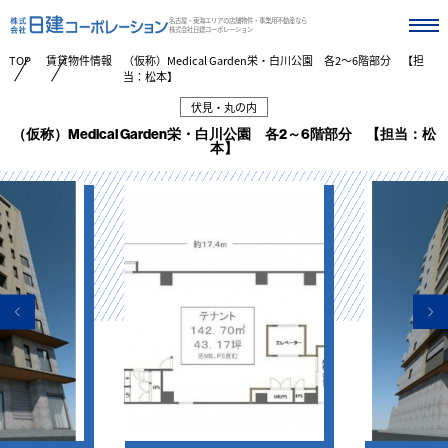
名古屋・東海エリアの店舗物件・事業用不動産なら
株式会社日建コーポレーション
TOP
賃貸物件情報
（仮称）Medical Garden栄・白川公園 各2～6階部分 【担
当：松本】
伏見・丸の内
（仮称）Medical Garden栄・白川公園 各2～6階部分 【担当：松
本】