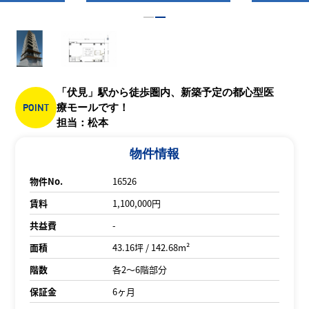
「伏見」駅から徒歩圏内、新築予定の都心型医
POINT
療モールです！
担当：松本
物件情報
物件No.
16526
賃料
1,100,000円
共益費
-
面積
43.16坪 / 142.68m²
階数
各2～6階部分
保証金
6ヶ月