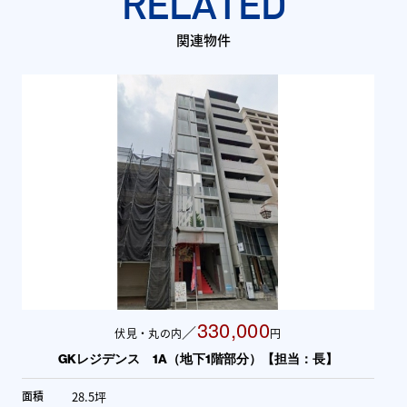
RELATED
関連物件
330,000
／
伏見・丸の内
円
GKレジデンス 1A（地下1階部分）【担当：長】
28.5坪
面積