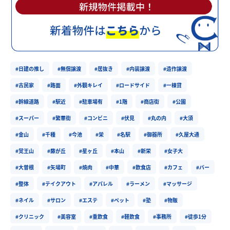
#日建の推し
#無償譲渡
#居抜き
#内装譲渡
#造作譲渡
#古民家
#路面
#外観キレイ
#ロードサイド
#一棟貸
#幹線道路
#駅近
#駐車場有
#1階
#商店街
#公園
#スーパー
#繁華街
#コンビニ
#伏見
#丸の内
#大須
#金山
#千種
#今池
#栄
#名駅
#御器所
#久屋大通
#覚王山
#藤が丘
#星ヶ丘
#本山
#新栄
#女子大
#大曽根
#矢場町
#焼肉
#中華
#飲食店
#カフェ
#バー
#整体
#テイクアウト
#アパレル
#ラーメン
#マッサージ
#ネイル
#サロン
#エステ
#ペット
#塾
#物販
#クリニック
#美容室
#重飲食
#軽飲食
#事務所
#徒歩1分