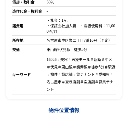
償却・敷引金
30％
造作代金・権利金
-
・礼金：1ヶ月
諸費用
・保証会社加入要 ・看板使用料：11,00
0円/月
所在地
名古屋市中区栄二丁目7番16号（予定）
交通
東山線/伏見駅 徒歩5分
16526＃美容＃医療モール＃新築＃中区
＃伏見＃東山線＃鶴舞線＃徒歩5分＃駅近
＃物件＃貸店舗＃貸テナント＃愛知県＃
キーワード
名古屋市＃空き店舗＃空店舗＃募集テナ
ント
物件位置情報