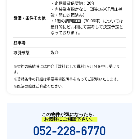
・定期賃貸借契約：20年
・内装業者指定なし（2階のみCT用床補
強・開口対策済み）
設備・条件その他
・1階の調剤区画（30.06坪）については
最終的にビル側にて選考して決定予定と
なっております。
駐車場
-
取引形態
媒介
※契約の締結時には仲介手数料として賃料1ヶ月分を申し受けま
す。
※賃貸条件の詳細は重要事項説明書をもってご説明いたします。
※既決の際はご容赦ください。
この物件が気になったら、
お気軽にご相談下さい。
052-228-6770