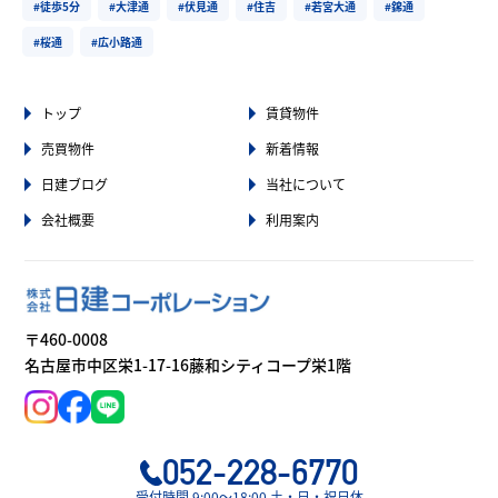
#徒歩5分
#大津通
#伏見通
#住吉
#若宮大通
#錦通
#桜通
#広小路通
トップ
賃貸物件
売買物件
新着情報
日建ブログ
当社について
会社概要
利用案内
〒460-0008
名古屋市中区栄1-17-16藤和シティコープ栄1階
052-228-6770
受付時間 9:00〜18:00 土・日・祝日休