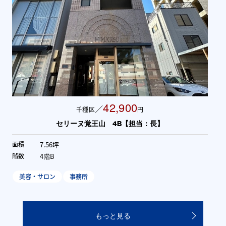
42,900
／
千種区
円
セリーヌ覚王山 4B【担当：長】
7.56坪
面積
4階B
階数
美容・サロン
事務所
もっと見る