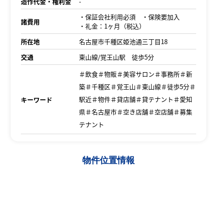
造作代金・権利金
-
・保証会社利用必須 ・保険要加入
諸費用
・礼金：1ヶ月（税込）
所在地
名古屋市千種区姫池通三丁目18
交通
東山線/覚王山駅 徒歩5分
＃飲食＃物販＃美容サロン＃事務所＃新
築＃千種区＃覚王山＃東山線＃徒歩5分＃
駅近＃物件＃貸店舗＃貸テナント＃愛知
キーワード
県＃名古屋市＃空き店舗＃空店舗＃募集
テナント
物件位置情報