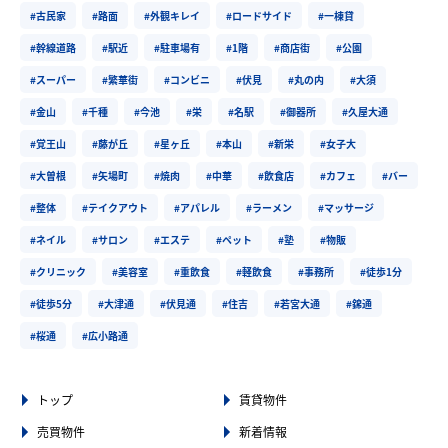
#古民家
#路面
#外観キレイ
#ロードサイド
#一棟貸
#幹線道路
#駅近
#駐車場有
#1階
#商店街
#公園
#スーパー
#繁華街
#コンビニ
#伏見
#丸の内
#大須
#金山
#千種
#今池
#栄
#名駅
#御器所
#久屋大通
#覚王山
#藤が丘
#星ヶ丘
#本山
#新栄
#女子大
#大曽根
#矢場町
#焼肉
#中華
#飲食店
#カフェ
#バー
#整体
#テイクアウト
#アパレル
#ラーメン
#マッサージ
#ネイル
#サロン
#エステ
#ペット
#塾
#物販
#クリニック
#美容室
#重飲食
#軽飲食
#事務所
#徒歩1分
#徒歩5分
#大津通
#伏見通
#住吉
#若宮大通
#錦通
#桜通
#広小路通
トップ
賃貸物件
売買物件
新着情報