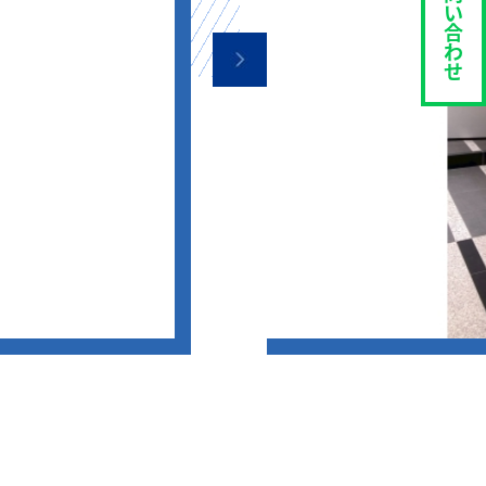
い
合
わ
せ