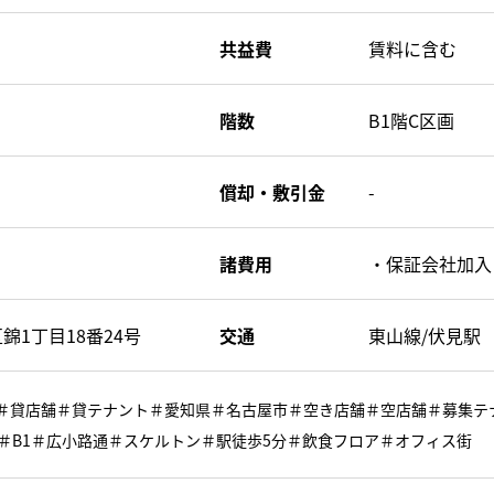
共益費
賃料に含む
階数
B1階C区画
償却・敷引金
-
諸費用
・保証会社加入
錦1丁目18番24号
交通
東山線/伏見駅
物件＃貸店舗＃貸テナント＃愛知県＃名古屋市＃空き店舗＃空店舗＃募集
＃B1＃広小路通＃スケルトン＃駅徒歩5分＃飲食フロア＃オフィス街