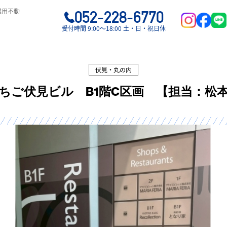
業用不動
052-228-6770
受付時間 9:00〜18:00 土・日・祝日休
伏見・丸の内
ちご伏見ビル B1階C区画 【担当：松