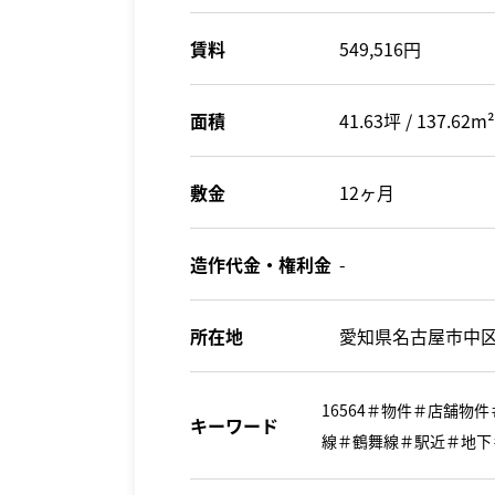
賃料
549,516円
面積
41.63坪 / 137.62m²
敷金
12ヶ月
造作代金・権利金
-
所在地
愛知県名古屋市中区
16564＃物件＃店舗
キーワード
線＃鶴舞線＃駅近＃地下