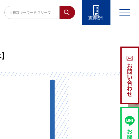
賃貸物件
本】
お
問
い
合
わ
せ
お
問