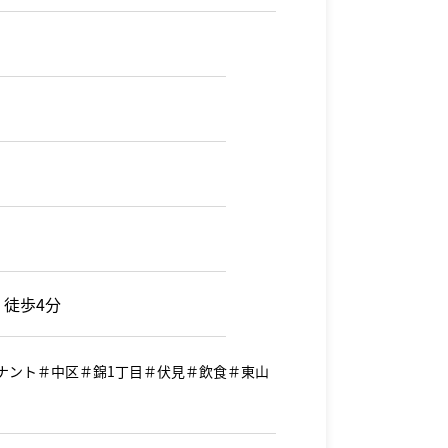
 徒歩4分
テナント＃中区＃錦1丁目＃伏見＃飲食＃東山