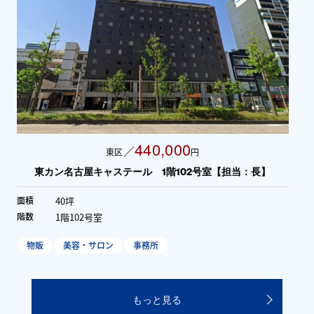
440,000
／
東区
円
東カン名古屋キャステール 1階102号室【担当：長】
40坪
面積
1階102号室
階数
物販
美容・サロン
事務所
もっと見る