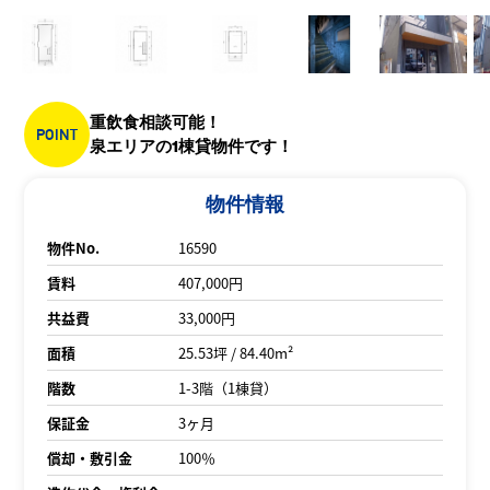
重飲食相談可能！
POINT
泉エリアの1棟貸物件です！
物件情報
物件No.
16590
賃料
407,000円
共益費
33,000円
面積
25.53坪 / 84.40m²
階数
1-3階（1棟貸）
保証金
3ヶ月
償却・敷引金
100％