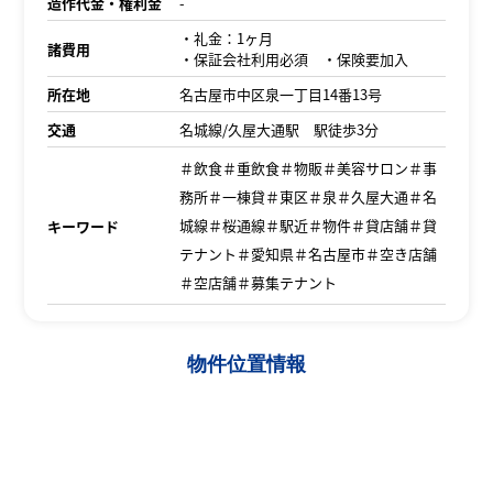
造作代金・権利金
-
・礼金：1ヶ月
諸費用
・保証会社利用必須 ・保険要加入
所在地
名古屋市中区泉一丁目14番13号
交通
名城線/久屋大通駅 駅徒歩3分
＃飲食＃重飲食＃物販＃美容サロン＃事
務所＃一棟貸＃東区＃泉＃久屋大通＃名
城線＃桜通線＃駅近＃物件＃貸店舗＃貸
キーワード
テナント＃愛知県＃名古屋市＃空き店舗
＃空店舗＃募集テナント
物件位置情報