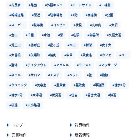
#古民家
#路面
#外観キレイ
#ロードサイド
#一棟貸
#幹線道路
#駅近
#駐車場有
#1階
#商店街
#公園
#スーパー
#繁華街
#コンビニ
#伏見
#丸の内
#大須
#金山
#千種
#今池
#栄
#名駅
#御器所
#久屋大通
#覚王山
#藤が丘
#星ヶ丘
#本山
#新栄
#女子大
#大曽根
#矢場町
#焼肉
#中華
#飲食店
#カフェ
#バー
#整体
#テイクアウト
#アパレル
#ラーメン
#マッサージ
#ネイル
#サロン
#エステ
#ペット
#塾
#物販
#クリニック
#美容室
#重飲食
#軽飲食
#事務所
#徒歩1分
#徒歩5分
#大津通
#伏見通
#住吉
#若宮大通
#錦通
#桜通
#広小路通
トップ
賃貸物件
売買物件
新着情報