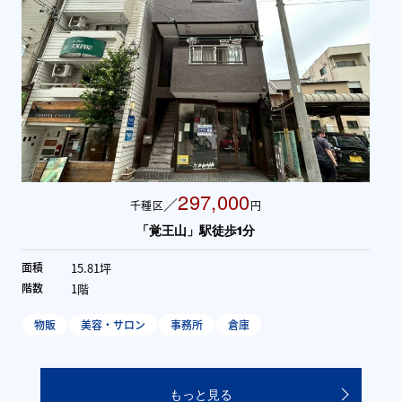
297,000
／
千種区
円
「覚王山」駅徒歩1分
15.81坪
面積
1階
階数
物販
美容・サロン
事務所
倉庫
もっと見る