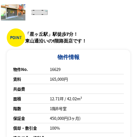
「星ヶ丘駅」駅徒歩7分！
POINT
東山通沿いの1階路面店です！
物件情報
物件No.
16629
賃料
165,000円
共益費
面積
12.71坪 / 42.02m²
階数
1階B号室
保証金
450,000円(3ヶ月)
償却・敷引金
100%