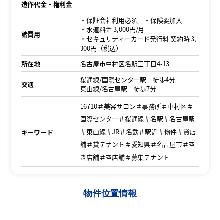
造作代金・権利金
-
・保証会社利用必須 ・保険要加入
・水道料金 3,000円/月
諸費用
・セキュリティーカード発行料 契約時 3,
300円（税込）
所在地
名古屋市中村区名駅三丁目4-13
桜通線/国際センター駅 徒歩4分
交通
東山線/名古屋駅 徒歩7分
16710＃美容サロン＃事務所＃中村区＃
国際センター＃桜通線＃名駅＃名古屋駅
＃東山線＃JR＃名鉄＃駅近＃物件＃貸店
キーワード
舗＃貸テナント＃愛知県＃名古屋市＃空
き店舗＃空店舗＃募集テナント
物件位置情報