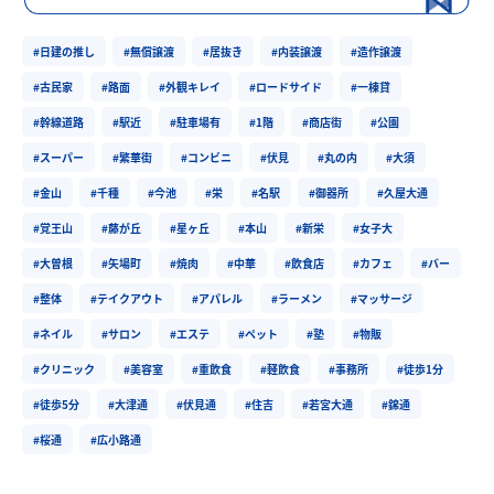
#日建の推し
#無償譲渡
#居抜き
#内装譲渡
#造作譲渡
#古民家
#路面
#外観キレイ
#ロードサイド
#一棟貸
#幹線道路
#駅近
#駐車場有
#1階
#商店街
#公園
#スーパー
#繁華街
#コンビニ
#伏見
#丸の内
#大須
#金山
#千種
#今池
#栄
#名駅
#御器所
#久屋大通
#覚王山
#藤が丘
#星ヶ丘
#本山
#新栄
#女子大
#大曽根
#矢場町
#焼肉
#中華
#飲食店
#カフェ
#バー
#整体
#テイクアウト
#アパレル
#ラーメン
#マッサージ
#ネイル
#サロン
#エステ
#ペット
#塾
#物販
#クリニック
#美容室
#重飲食
#軽飲食
#事務所
#徒歩1分
#徒歩5分
#大津通
#伏見通
#住吉
#若宮大通
#錦通
#桜通
#広小路通