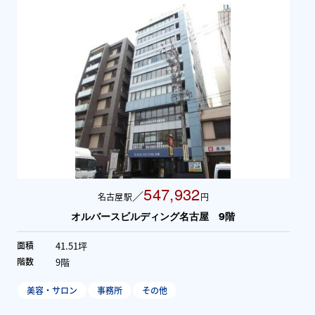
547,932
／
名古屋駅
円
オルバースビルディング名古屋 9階
41.51坪
面積
面
9階
階数
階
美容・サロン
事務所
その他