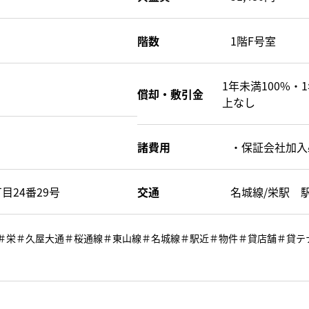
階数
1階F号室
1年未満100%・
償却・敷引金
上なし
諸費用
・保証会社加入
目24番29号
交通
名城線/栄駅 
中区＃栄＃久屋大通＃桜通線＃東山線＃名城線＃駅近＃物件＃貸店舗＃貸