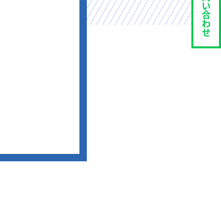
い
合
わ
せ