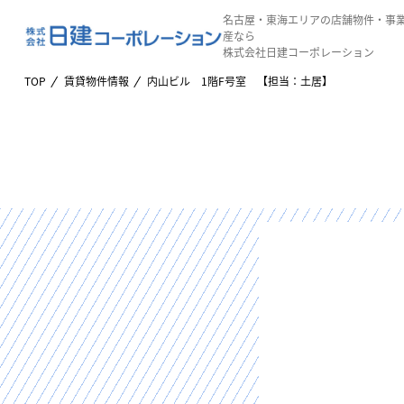
名古屋・東海エリアの店舗物件・事
産なら
株式会社日建コーポレーション
TOP
賃貸物件情報
内山ビル 1階F号室 【担当：土居】