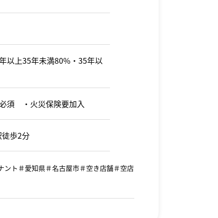
1年以上35年未満80%・35年以
必須 ・火災保険要加入
駅徒歩2分
テナント＃愛知県＃名古屋市＃空き店舗＃空店