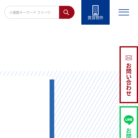
賃貸物件
お
問
い
合
わ
せ
お
問