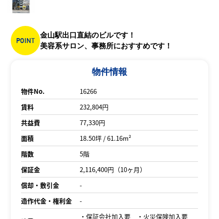
金山駅出口直結のビルです！
POINT
美容系サロン、事務所におすすめです！
物件情報
物件No.
16266
賃料
232,804円
共益費
77,330円
面積
18.50坪 / 61.16m²
階数
5階
保証金
2,116,400円（10ヶ月）
償却・敷引金
-
造作代金・権利金
-
・保証会社加入要 ・火災保険加入要