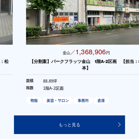
1,368,906
／
金山
円
【分割案】パークフラッツ金山 1階A-2区画 【担当：松
本】
88.89坪
面積
1階A-2区画
階数
物販
美容・サロン
事務所
倉庫
もっと見る