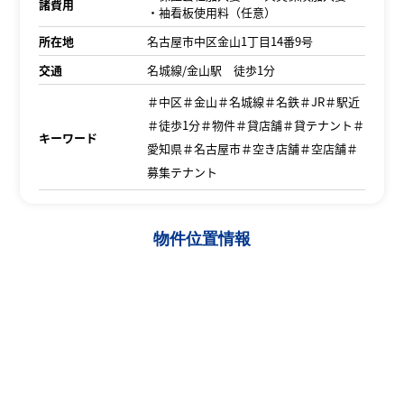
諸費用
・袖看板使用料（任意）
所在地
名古屋市中区金山1丁目14番9号
交通
名城線/金山駅 徒歩1分
＃中区＃金山＃名城線＃名鉄＃JR＃駅近
＃徒歩1分＃物件＃貸店舗＃貸テナント＃
キーワード
愛知県＃名古屋市＃空き店舗＃空店舗＃
募集テナント
物件位置情報