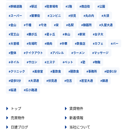
#幹線道路
#駅近
#駐車場有
#1階
#商店街
#公園
#スーパー
#繁華街
#コンビニ
#伏見
#丸の内
#大須
#金山
#千種
#今池
#栄
#名駅
#御器所
#久屋大通
#覚王山
#藤が丘
#星ヶ丘
#本山
#新栄
#女子大
#大曽根
#矢場町
#焼肉
#中華
#飲食店
#カフェ
#バー
#整体
#テイクアウト
#アパレル
#ラーメン
#マッサージ
#ネイル
#サロン
#エステ
#ペット
#塾
#物販
#クリニック
#美容室
#重飲食
#軽飲食
#事務所
#徒歩1分
#徒歩5分
#大津通
#伏見通
#住吉
#若宮大通
#錦通
#桜通
#広小路通
トップ
賃貸物件
売買物件
新着情報
日建ブログ
当社について