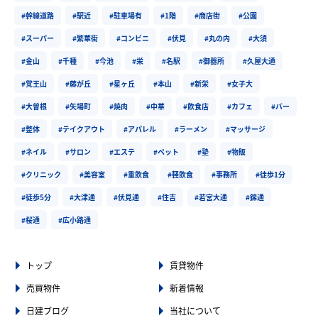
#幹線道路
#駅近
#駐車場有
#1階
#商店街
#公園
#スーパー
#繁華街
#コンビニ
#伏見
#丸の内
#大須
#金山
#千種
#今池
#栄
#名駅
#御器所
#久屋大通
#覚王山
#藤が丘
#星ヶ丘
#本山
#新栄
#女子大
#大曽根
#矢場町
#焼肉
#中華
#飲食店
#カフェ
#バー
#整体
#テイクアウト
#アパレル
#ラーメン
#マッサージ
#ネイル
#サロン
#エステ
#ペット
#塾
#物販
#クリニック
#美容室
#重飲食
#軽飲食
#事務所
#徒歩1分
#徒歩5分
#大津通
#伏見通
#住吉
#若宮大通
#錦通
#桜通
#広小路通
トップ
賃貸物件
売買物件
新着情報
日建ブログ
当社について