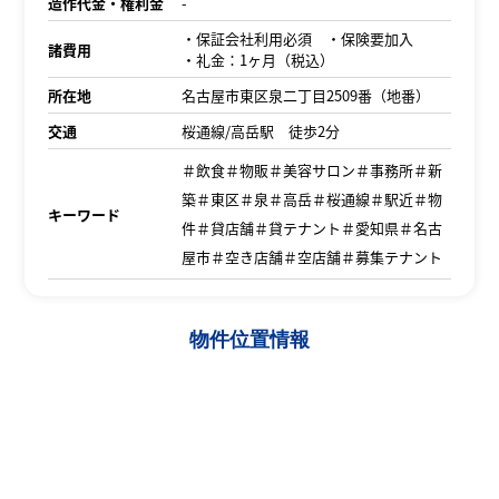
造作代金・権利金
-
・保証会社利用必須 ・保険要加入
諸費用
・礼金：1ヶ月（税込）
所在地
名古屋市東区泉二丁目2509番（地番）
交通
桜通線/高岳駅 徒歩2分
＃飲食＃物販＃美容サロン＃事務所＃新
築＃東区＃泉＃高岳＃桜通線＃駅近＃物
キーワード
件＃貸店舗＃貸テナント＃愛知県＃名古
屋市＃空き店舗＃空店舗＃募集テナント
物件位置情報