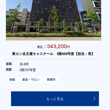
343,200
／
東区
円
東カン名古屋キャステール 1階103号室【担当：長】
38.8坪
面積
1階103号室
階数
物販
美容・サロン
事務所
もっと見る