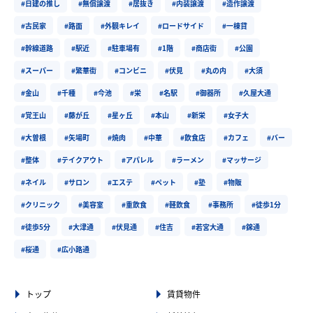
#日建の推し
#無償譲渡
#居抜き
#内装譲渡
#造作譲渡
#古民家
#路面
#外観キレイ
#ロードサイド
#一棟貸
#幹線道路
#駅近
#駐車場有
#1階
#商店街
#公園
#スーパー
#繁華街
#コンビニ
#伏見
#丸の内
#大須
#金山
#千種
#今池
#栄
#名駅
#御器所
#久屋大通
#覚王山
#藤が丘
#星ヶ丘
#本山
#新栄
#女子大
#大曽根
#矢場町
#焼肉
#中華
#飲食店
#カフェ
#バー
#整体
#テイクアウト
#アパレル
#ラーメン
#マッサージ
#ネイル
#サロン
#エステ
#ペット
#塾
#物販
#クリニック
#美容室
#重飲食
#軽飲食
#事務所
#徒歩1分
#徒歩5分
#大津通
#伏見通
#住吉
#若宮大通
#錦通
#桜通
#広小路通
トップ
賃貸物件