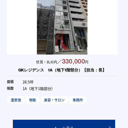
330,000
／
伏見・丸の内
円
GKレジデンス 1A（地下1階部分）【担当：長】
28.5坪
面積
1A（地下1階部分）
階数
重飲食
物販
美容・サロン
事務所