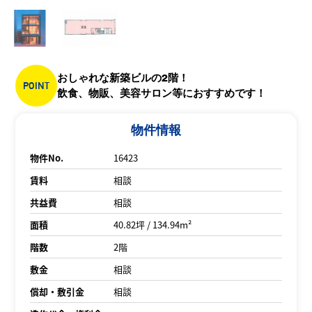
おしゃれな新築ビルの2階！
POINT
飲食、物販、美容サロン等におすすめです！
物件情報
物件No.
16423
賃料
相談
共益費
相談
面積
40.82坪 / 134.94m²
階数
2階
敷金
相談
償却・敷引金
相談