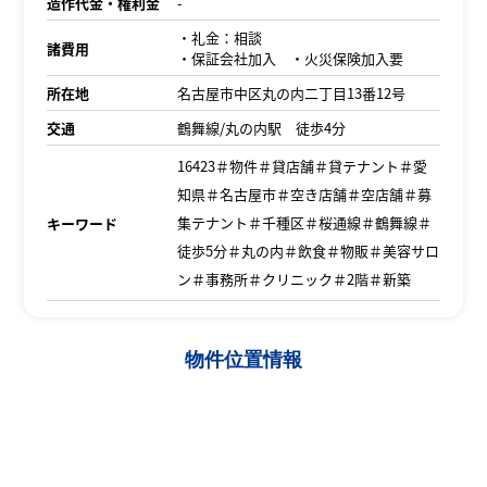
造作代金・権利金
-
・礼金：相談
諸費用
・保証会社加入 ・火災保険加入要
所在地
名古屋市中区丸の内二丁目13番12号
交通
鶴舞線/丸の内駅 徒歩4分
16423＃物件＃貸店舗＃貸テナント＃愛
知県＃名古屋市＃空き店舗＃空店舗＃募
集テナント＃千種区＃桜通線＃鶴舞線＃
キーワード
徒歩5分＃丸の内＃飲食＃物販＃美容サロ
ン＃事務所＃クリニック＃2階＃新築
物件位置情報