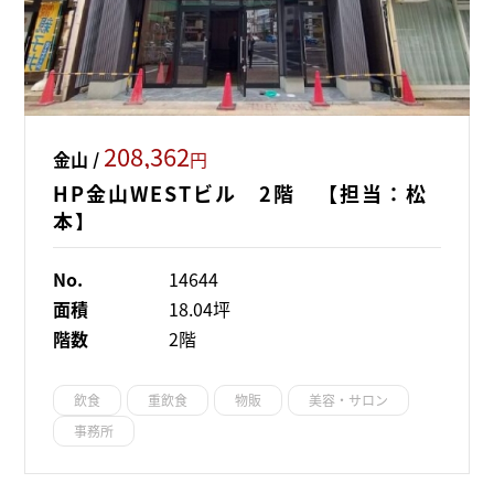
208,362
金山 /
円
HP金山WESTビル 2階 【担当：松
本】
No.
14644
面積
18.04坪
階数
2階
飲食
重飲食
物販
美容・サロン
事務所