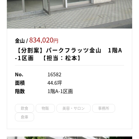
834,020
金山 /
円
【分割案】パークフラッツ金山 1階A
-1区画 【担当：松本】
No.
16582
面積
44.6坪
階数
1階A-1区画
飲食
物販
美容・サロン
事務所
倉庫