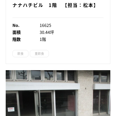
ナナハチビル 1階 【担当：松本】
No.
16625
面積
30.44坪
階数
1階
飲食
重飲食