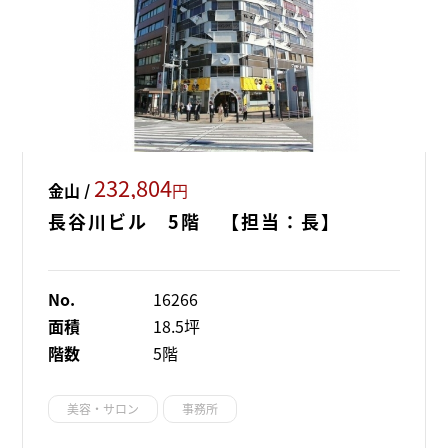
232,804
金山 /
円
長谷川ビル 5階 【担当：長】
No.
16266
面積
18.5坪
階数
5階
美容・サロン
事務所