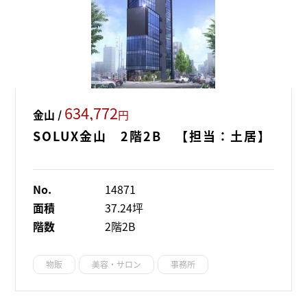
634,772
金山 /
円
SOLUX金山 2階2B 【担当：土居】
No.
14871
面積
37.24坪
階数
2階2B
物販
美容・サロン
事務所