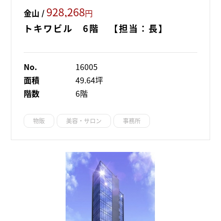
928,268
金山 /
円
トキワビル 6階 【担当：長】
No.
16005
面積
49.64坪
階数
6階
物販
美容・サロン
事務所