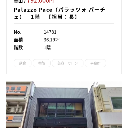
金山 /
円
Palazzo Pace（パラッツォ パーチ
ェ） 1階 【担当：長】
No.
14781
面積
36.19坪
階数
1階
飲食
物販
美容・サロン
事務所