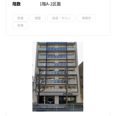
階数
1階A-2区画
飲食
物販
美容・サロン
事務所
倉庫