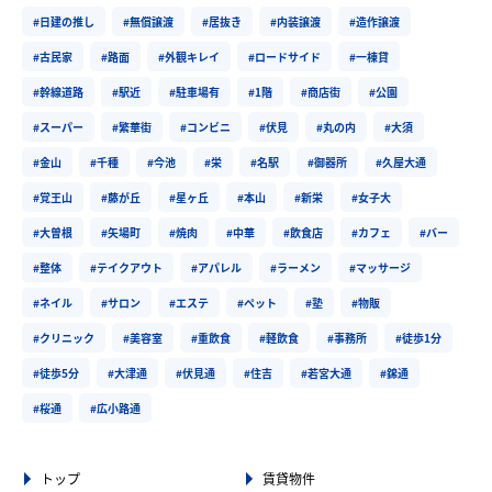
#日建の推し
#無償譲渡
#居抜き
#内装譲渡
#造作譲渡
#古民家
#路面
#外観キレイ
#ロードサイド
#一棟貸
#幹線道路
#駅近
#駐車場有
#1階
#商店街
#公園
#スーパー
#繁華街
#コンビニ
#伏見
#丸の内
#大須
#金山
#千種
#今池
#栄
#名駅
#御器所
#久屋大通
#覚王山
#藤が丘
#星ヶ丘
#本山
#新栄
#女子大
#大曽根
#矢場町
#焼肉
#中華
#飲食店
#カフェ
#バー
#整体
#テイクアウト
#アパレル
#ラーメン
#マッサージ
#ネイル
#サロン
#エステ
#ペット
#塾
#物販
#クリニック
#美容室
#重飲食
#軽飲食
#事務所
#徒歩1分
#徒歩5分
#大津通
#伏見通
#住吉
#若宮大通
#錦通
#桜通
#広小路通
トップ
賃貸物件