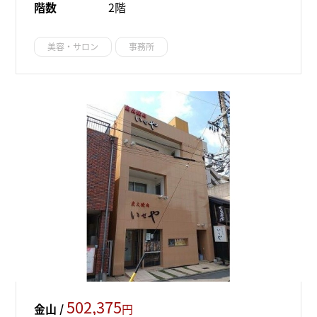
階数
2階
美容・サロン
事務所
502,375
金山 /
円