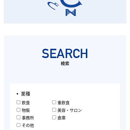
SEARCH
検索
▪︎ 業種
飲食
重飲食
物販
美容・サロン
事務所
倉庫
その他