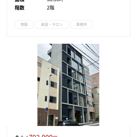
階数
2階
物販
美容・サロン
事務所
792,000