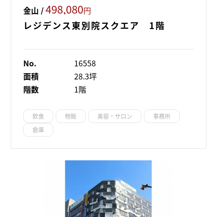
498,080
金山 /
円
レジデンス東別院スクエア 1階
No.
16558
面積
28.3坪
階数
1階
飲食
物販
美容・サロン
事務所
倉庫