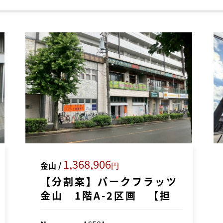
1,368,906
金山 /
円
【分割案】パークフラッツ
金山 1階A-2区画 【担
当：松本】