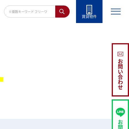
賃貸物件
お
問
い
。
合
わ
せ
お
問