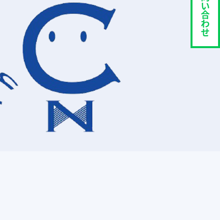
い
合
わ
せ