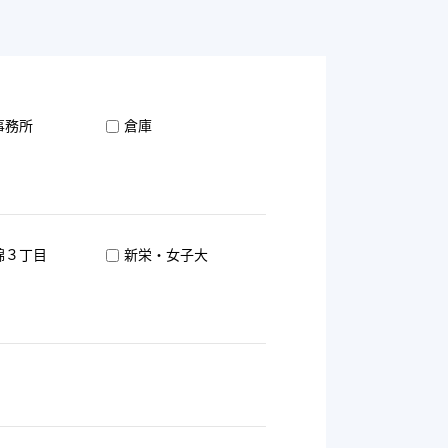
事務所
倉庫
錦３丁目
新栄・女子大