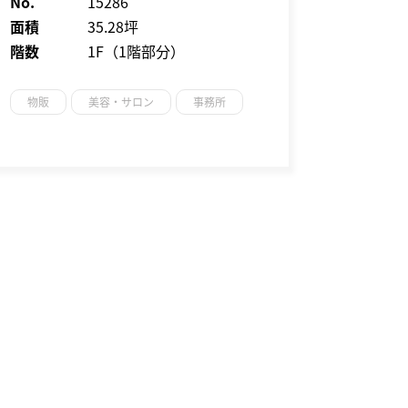
No.
15286
面積
35.28坪
階数
1F（1階部分）
物販
美容・サロン
事務所