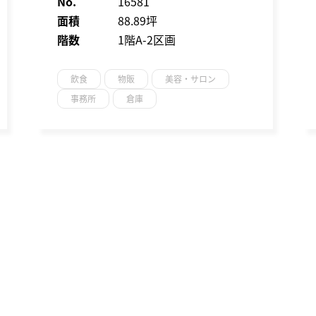
No.
16581
面積
88.89坪
階数
1階A-2区画
飲食
物販
美容・サロン
事務所
倉庫