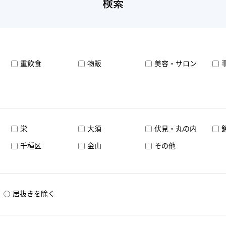
検索
重飲食
物販
美容・サロン
栄
大須
伏見・丸の内
千種区
金山
その他
居抜きを除く