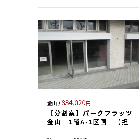
834,020
金山 /
円
【分割案】パークフラッツ
金山 1階A-1区画 【担
当：松本】