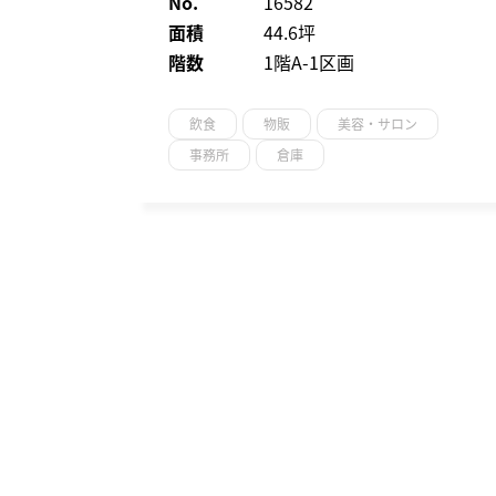
No.
16582
面積
44.6坪
階数
1階A-1区画
飲食
物販
美容・サロン
事務所
倉庫