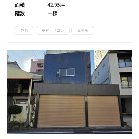
面積
42.95坪
階数
一棟
物販
美容・サロン
事務所