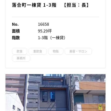
落合町一棟貸 1-3階 【担当：長】
No.
16658
面積
95.29坪
階数
1-3階（一棟貸）
飲食
重飲食
物販
美容・サロン
事務所