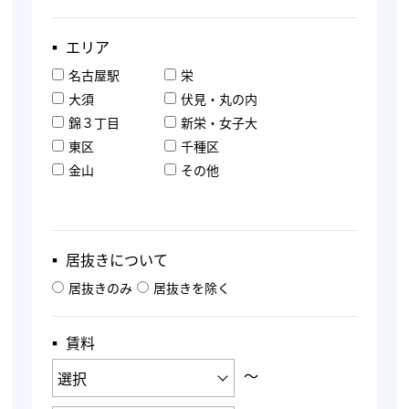
▪︎ エリア
名古屋駅
栄
大須
伏見・丸の内
錦３丁目
新栄・女子大
東区
千種区
金山
その他
▪︎ 居抜きについて
居抜きのみ
居抜きを除く
▪︎ 賃料
〜