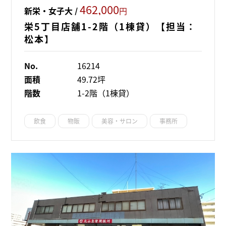
462,000
新栄・女子大 /
円
栄5丁目店舗1-2階（1棟貸）【担当：
松本】
No.
16214
面積
49.72坪
階数
1-2階（1棟貸）
飲食
物販
美容・サロン
事務所