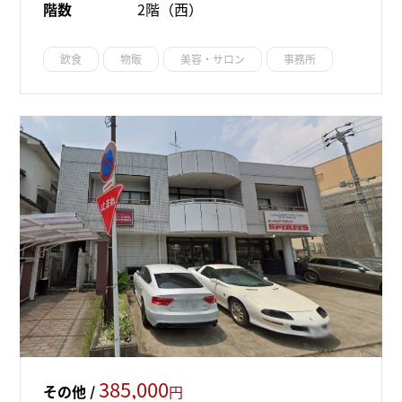
階数
2階（西）
飲食
物販
美容・サロン
事務所
385,000
その他 /
円