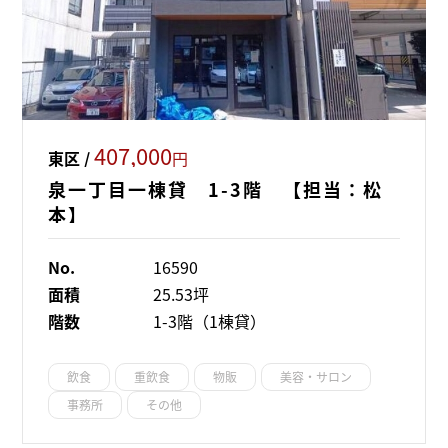
407,000
東区 /
円
泉一丁目一棟貸 1-3階 【担当：松
本】
No.
16590
面積
25.53坪
階数
1-3階（1棟貸）
飲食
重飲食
物販
美容・サロン
事務所
その他