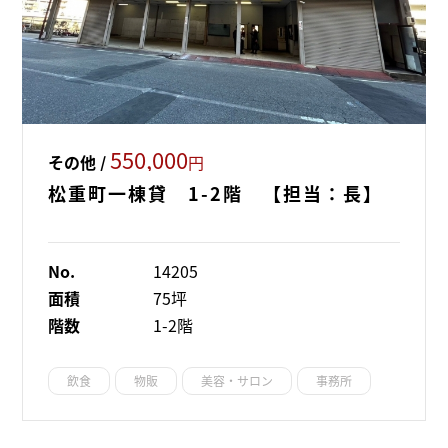
550,000
その他 /
円
松重町一棟貸 1-2階 【担当：長】
No.
14205
面積
75坪
階数
1-2階
飲食
物販
美容・サロン
事務所