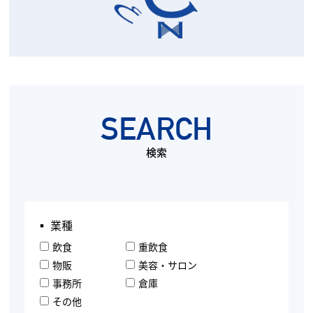
SEARCH
検索
▪︎ 業種
飲食
重飲食
物販
美容・サロン
事務所
倉庫
その他