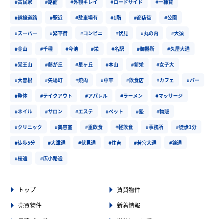
#古民家
#路面
#外観キレイ
#ロードサイド
#一棟貸
#幹線道路
#駅近
#駐車場有
#1階
#商店街
#公園
#スーパー
#繁華街
#コンビニ
#伏見
#丸の内
#大須
#金山
#千種
#今池
#栄
#名駅
#御器所
#久屋大通
#覚王山
#藤が丘
#星ヶ丘
#本山
#新栄
#女子大
#大曽根
#矢場町
#焼肉
#中華
#飲食店
#カフェ
#バー
#整体
#テイクアウト
#アパレル
#ラーメン
#マッサージ
#ネイル
#サロン
#エステ
#ペット
#塾
#物販
#クリニック
#美容室
#重飲食
#軽飲食
#事務所
#徒歩1分
#徒歩5分
#大津通
#伏見通
#住吉
#若宮大通
#錦通
#桜通
#広小路通
トップ
賃貸物件
売買物件
新着情報