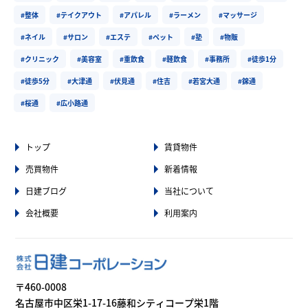
#整体
#テイクアウト
#アパレル
#ラーメン
#マッサージ
#ネイル
#サロン
#エステ
#ペット
#塾
#物販
#クリニック
#美容室
#重飲食
#軽飲食
#事務所
#徒歩1分
#徒歩5分
#大津通
#伏見通
#住吉
#若宮大通
#錦通
#桜通
#広小路通
トップ
賃貸物件
売買物件
新着情報
日建ブログ
当社について
会社概要
利用案内
〒460-0008
名古屋市中区栄1-17-16藤和シティコープ栄1階