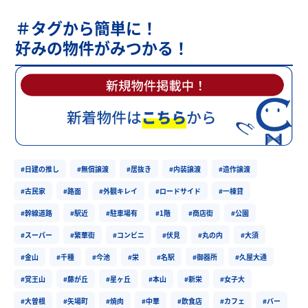
＃タグから簡単に！
好みの物件がみつかる！
#日建の推し
#無償譲渡
#居抜き
#内装譲渡
#造作譲渡
#古民家
#路面
#外観キレイ
#ロードサイド
#一棟貸
#幹線道路
#駅近
#駐車場有
#1階
#商店街
#公園
#スーパー
#繁華街
#コンビニ
#伏見
#丸の内
#大須
#金山
#千種
#今池
#栄
#名駅
#御器所
#久屋大通
#覚王山
#藤が丘
#星ヶ丘
#本山
#新栄
#女子大
#大曽根
#矢場町
#焼肉
#中華
#飲食店
#カフェ
#バー