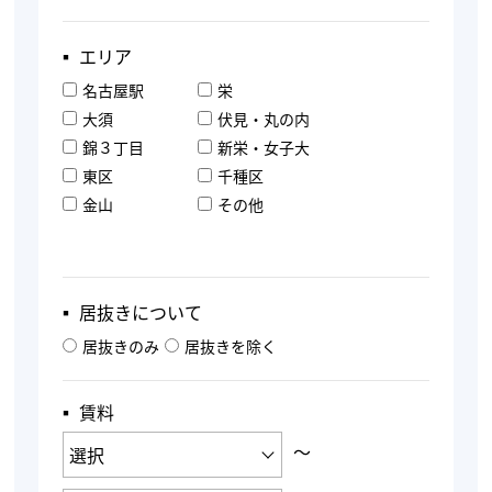
▪︎ エリア
名古屋駅
栄
大須
伏見・丸の内
錦３丁目
新栄・女子大
東区
千種区
金山
その他
▪︎ 居抜きについて
居抜きのみ
居抜きを除く
▪︎ 賃料
〜