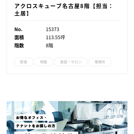
アクロスキューブ名古屋8階【担当：
土居】
No.
15373
面積
113.55坪
階数
8階
飲食
物販
美容・サロン
事務所