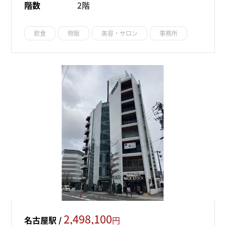
階数
2階
飲食
物販
美容・サロン
事務所
2,498,100
名古屋駅 /
円