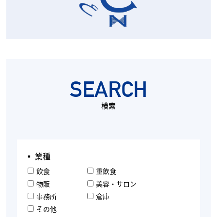
SEARCH
検索
▪︎ 業種
飲食
重飲食
物販
美容・サロン
事務所
倉庫
その他